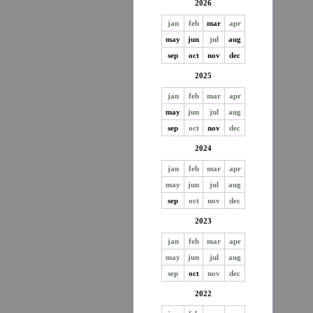
2026
jan
feb
mar
apr
may
jun
jul
aug
sep
oct
nov
dec
2025
jan
feb
mar
apr
may
jun
jul
aug
sep
oct
nov
dec
2024
jan
feb
mar
apr
may
jun
jul
aug
sep
oct
nov
dec
2023
jan
feb
mar
apr
may
jun
jul
aug
sep
oct
nov
dec
2022