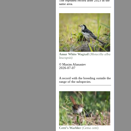
The repeated record after 2025 in the
same area.
Amur White Wagtail
(
Motacilla alba
leucopsis
)
© Maxim Afanasiev
2026-07-07
A record with the breeding outside the
range of the subspecies.
Cetti’s Warbler
(
Cettia cetti
)