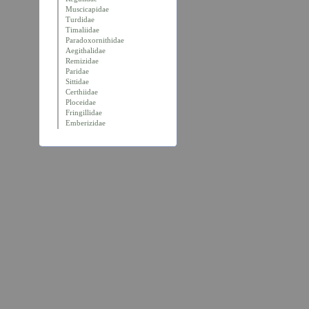
Muscicapidae
Turdidae
Timaliidae
Paradoxornithidae
Aegithalidae
Remizidae
Paridae
Sittidae
Certhiidae
Ploceidae
Fringillidae
Emberizidae