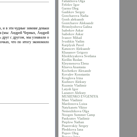
Fattakhova Olga
Fefelov Igor
Garms Oleg
Gashkov Sergey
Goncharova Nadia
Gonh aleksandr
Gontcharov Aleksandr
Hristolyubova Galina
 и в эти чудные зимние деньки
Isabekov Askar
ска (мы: Андрей Черных, Андрей
Isabekov Askar
 друг с другом, мы узнавали о
Ivanov Mihail
Ivushkin Vadim
очках, что по итогу экономило
Karplyuk Pavel
Katuncev Aleksandr
Khasanov Grigory
Khokhryakova Svetlana
Kirillin Ruslan
Kleymenova Elena
Klueva Anastasia
Kochetkov Alexandr
Kovalev Konstantin
Kruglova Irina
Kudinov Aleksey
Kuzmin Vladimir
Latysh Igor
Lazanov Aleksey
MUSIENKO EVGENIYA
Maer Vladimir
Mardonova Luiza
Natykanets Viktor
Nemezhikova Olga
Noogen Summer Camp
Pankratov Vladimir
Pieplow Nathan
Pisarevskiy Sergey
Pleshkova Iana
Popov Oleg
Popova Irina