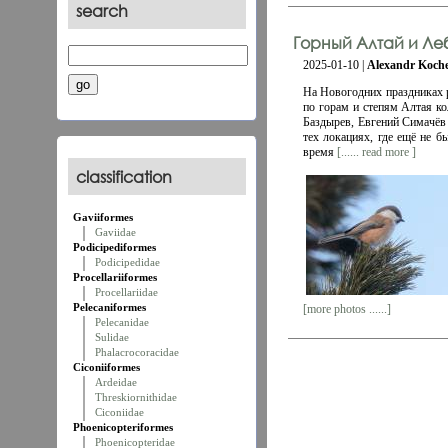
search
Горный Алтай и Леб
2025-01-10 |
Alexandr Koch
На Новогодних праздниках 
по горам и степям Алтая ко
Баздырев, Евгений Симачёв
тех локациях, где ещё не 
время
[...... read more ]
classification
Gaviiformes
Gaviidae
Podicipediformes
Podicipedidae
Procellariiformes
Procellariidae
Pelecaniformes
[more photos ......]
Pelecanidae
Sulidae
Phalacrocoracidae
Ciconiiformes
Ardeidae
Threskiornithidae
Ciconiidae
Phoenicopteriformes
Phoenicopteridae