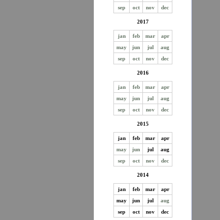
sep
oct
nov
dec
2017
jan
feb
mar
apr
may
jun
jul
aug
sep
oct
nov
dec
2016
jan
feb
mar
apr
may
jun
jul
aug
sep
oct
nov
dec
2015
jan
feb
mar
apr
may
jun
jul
aug
sep
oct
nov
dec
2014
jan
feb
mar
apr
may
jun
jul
aug
sep
oct
nov
dec