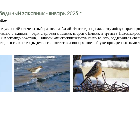
единый заказник - январь 2025 г
etkov
регулярно бёрдвочеры выбираются на Алтай. Этот год продолжил эту добрую традицию,
лесило 3 экипажа – один стартовал с Томска, второй с Бийска, и третий с Новосибир
 и Александр Кочетков). Плюсом «многоэкипажности» было то, что, поддерживая связь
были, и в свою очередь делились с коллегами информацией об уже проверенных нами т