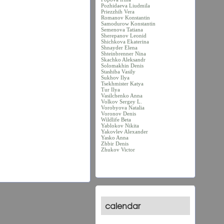
Pozhidaeva Liudmila
Priezzhih Vera
Romanov Konstantin
Samodurow Konstantin
Semenova Tatiana
Sherepanov Leonid
Shichkova Ekaterina
Shnayder Elena
Shteinbrenner Nina
Skachko Aleksandr
Solomakhin Denis
Stashiba Vasily
Sukhov Ilya
Tsekhmister Katya
Tur Ilya
Vasilchenko Anna
Volkov Sergey L.
Vorobyova Natalia
Voronov Denis
Wildlife Beta
Yablokov Nikita
Yakovlev Alexander
Yasko Anna
Zhbir Denis
Zhukov Victor
calendar