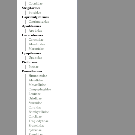
Cuculidae
Strigiformes
Strigidae
Caprimulgiformes
Caprimulgidae
Apodiformes
Apodidae
Coraciiformes
Coraciidae
Alcedinidae
Meropidae
Upupiformes
Upupidae
Piciformes
Picidae
Passeriformes
Hirundinidae
Alaudidae
Motacillidae
Campephagidae
Laniidae
Oriolidae
Sturnidae
Corvidae
Bombycillidae
Cinclidae
Troglodytidae
Prunellidae
Sylviidae
Regulidae