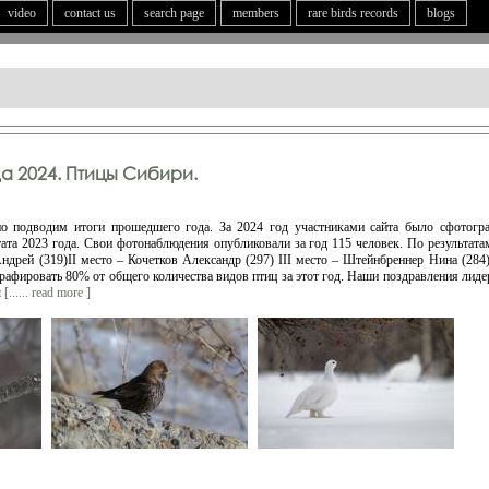
video
contact us
search page
members
rare birds records
blogs
да 2024. Птицы Сибири.
но подводим итоги прошедшего года. За 2024 год участниками сайта было сфотогр
тата 2023 года. Свои фотонаблюдения опубликовали за год 115 человек. По результат
ндрей (319)II место – Кочетков Александр (297) III место – Штейнбреннер Нина (284
рафировать 80% от общего количества видов птиц за этот год. Наши поздравления лиде
ы
[...... read more ]