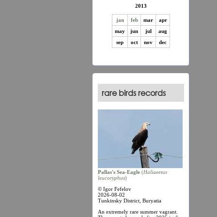
2013
jan
feb
mar
apr
may
jun
jul
aug
sep
oct
nov
dec
rare birds records
Pallas's Sea-Eagle
(
Haliaеetus
leucoryphus
)
© Igor Fefelov
2026-08-02
Tunkinsky District, Buryatia
An extremely rare summer vagrant.