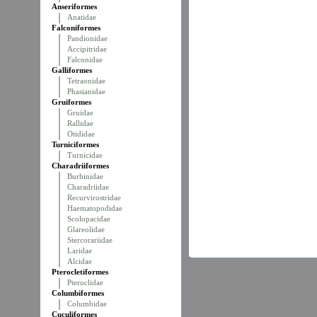
Anseriformes
Anatidae
Falconiformes
Pandionidae
Accipitridae
Falconidae
Galliformes
Tetraonidae
Phasianidae
Gruiformes
Gruidae
Rallidae
Otididae
Turniciformes
Turnicidae
Charadriiformes
Burhinidae
Charadriidae
Recurvirostridae
Haematopodidae
Scolopacidae
Glareolidae
Stercorariidae
Laridae
Alcidae
Pterocletiformes
Pteroclidae
Columbiformes
Columbidae
Cuculiformes