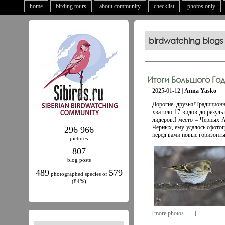
home
birding tours
about community
checklist
photos only
birdwatching blogs
Итоги Большого Го
2025-01-12 |
Anna Yasko
Дорогие друзья!Традицион
хватило 17 видов до резуль
лидеров:I место – Черных А
Черных, ему удалось сфотог
296 966
перед вами новые горизонт
pictures
807
blog posts
489
579
photographed species of
(84%)
[more photos ......]