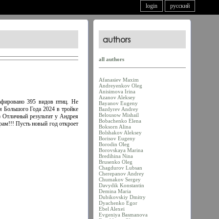
login
русский
authors
all authors
Afanasiev Maxim
Andreyenkov Oleg
Anisimova Irina
Azanov Aleksey
афировано 395 видов птиц. Не
Bayanov Eugeny
ам Большого Года 2024 в тройке
Bazdyrev Andrey
Belousow Mishail
) Отличный результат у Андрея
Bobachenko Elena
рам!!! Пусть новый год откроет
Boksorn Alina
Bolshakov Aleksey
Borisov Eugeny
Borodin Oleg
Borovskaya Marina
Bredihina Nina
Brusenko Oleg
Chagdurov Lubsan
Cherepanov Andrey
Chumakov Sergey
Davydik Konstantin
Demina Maria
Dubikovskiy Dmitry
Dyachenko Egor
Ebel Alexei
Evgeniya Basmanova