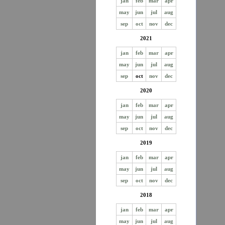
jan
feb
mar
apr
may
jun
jul
aug
sep
oct
nov
dec
2021
jan
feb
mar
apr
may
jun
jul
aug
sep
oct
nov
dec
2020
jan
feb
mar
apr
may
jun
jul
aug
sep
oct
nov
dec
2019
jan
feb
mar
apr
may
jun
jul
aug
sep
oct
nov
dec
2018
jan
feb
mar
apr
may
jun
jul
aug