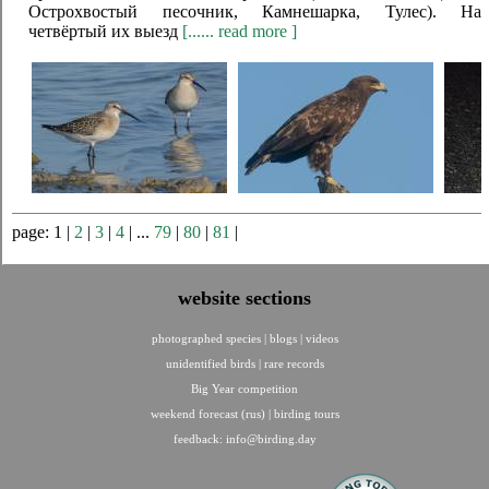
Острохвостый песочник, Камнешарка, Тулес). На
четвёртый их выезд
[...... read more ]
page: 1 |
2
|
3
|
4
| ...
79
|
80
|
81
|
website sections
photographed species
|
blogs
|
videos
unidentified birds
|
rare records
Big Year competition
weekend forecast (rus)
|
birding tours
feedback:
info@birding.day