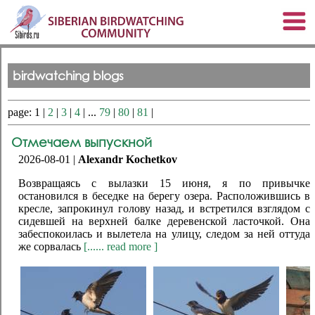
birdwatching blogs
page: 1 |
2
|
3
|
4
| ...
79
|
80
|
81
|
Отмечаем выпускной
2026-08-01 |
Alexandr Kochetkov
Возвращаясь с вылазки 15 июня, я по привычке
остановился в беседке на берегу озера. Расположившись в
кресле, запрокинул голову назад, и встретился взглядом с
сидевшей на верхней балке деревенской ласточкой. Она
забеспокоилась и вылетела на улицу, следом за ней оттуда
же сорвалась
[...... read more ]