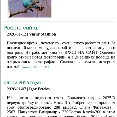
Работа сайта.
2026-01-12 |
Vasily Stashiba
Последнее время , почему то , очень плохо работает сайт. За
последний месяц мне удалось зайти на свою страницу всего
два раза. Не работает кнопка ВХОД НА САЙТ Ооочень
долго открываются фотографии, а в дневниках вообще не
открывались фотографии. Сначала я думал интернет
плохой,
[...... read more ]
Итоги 2025 года
2026-01-07 |
Igor Fefelov
Итак, можно подвести итоги Большого года - 2025.В
первую тройку попали:1. Нина Штейнбреннер - в прошлом
году сфотографировано 288 видов2. Ольга Фаттахова -
2563. Панкратов Владимир - 230Состав Клуба-300 в этом
году не пополнился - такое, впрочем, было в 2024 г. А вот