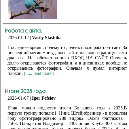
Работа сайта.
2026-01-12 |
Vasily Stashiba
Последнее время , почему то , очень плохо работает сайт. За
последний месяц мне удалось зайти на свою страницу всего
два раза. Не работает кнопка ВХОД НА САЙТ Ооочень
долго открываются фотографии, а в дневниках вообще не
открывались фотографии. Сначала я думал интернет
плохой,
[...... read more ]
Итоги 2025 года
2026-01-07 |
Igor Fefelov
Итак, можно подвести итоги Большого года - 2025.В
первую тройку попали:1. Нина Штейнбреннер - в прошлом
году сфотографировано 288 видов2. Ольга Фаттахова -
2563. Панкратов Владимир - 230Состав Клуба-300 в этом
году не пополнился - такое, впрочем, было в 2024 г. А вот