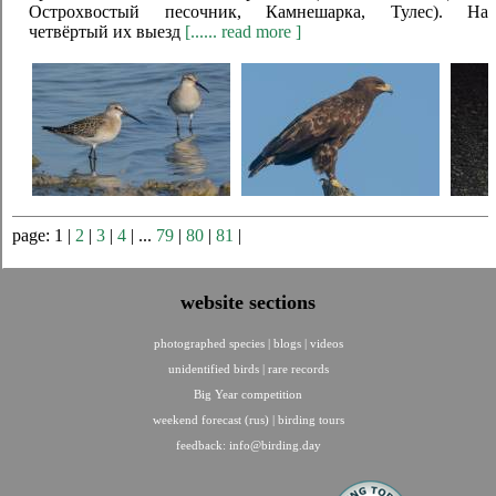
Острохвостый песочник, Камнешарка, Тулес). На
четвёртый их выезд
[...... read more ]
page: 1 |
2
|
3
|
4
| ...
79
|
80
|
81
|
website sections
photographed species
|
blogs
|
videos
unidentified birds
|
rare records
Big Year competition
weekend forecast (rus)
|
birding tours
feedback:
info@birding.day