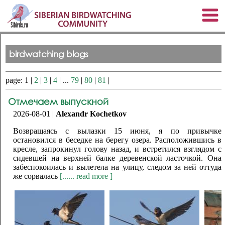
birdwatching blogs
page: 1 |
2
|
3
|
4
| ...
79
|
80
|
81
|
Отмечаем выпускной
2026-08-01 |
Alexandr Kochetkov
Возвращаясь с вылазки 15 июня, я по привычке
остановился в беседке на берегу озера. Расположившись в
кресле, запрокинул голову назад, и встретился взглядом с
сидевшей на верхней балке деревенской ласточкой. Она
забеспокоилась и вылетела на улицу, следом за ней оттуда
же сорвалась
[...... read more ]