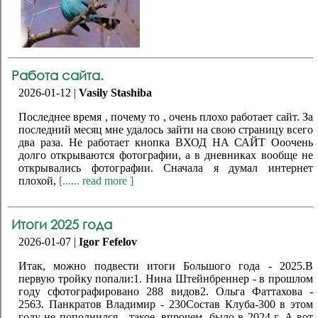
Работа сайта.
2026-01-12 |
Vasily Stashiba
Последнее время , почему то , очень плохо работает сайт. За
последний месяц мне удалось зайти на свою страницу всего
два раза. Не работает кнопка ВХОД НА САЙТ Ооочень
долго открываются фотографии, а в дневниках вообще не
открывались фотографии. Сначала я думал интернет
плохой,
[...... read more ]
Итоги 2025 года
2026-01-07 |
Igor Fefelov
Итак, можно подвести итоги Большого года - 2025.В
первую тройку попали:1. Нина Штейнбреннер - в прошлом
году сфотографировано 288 видов2. Ольга Фаттахова -
2563. Панкратов Владимир - 230Состав Клуба-300 в этом
году не пополнился - такое, впрочем, было в 2024 г. А вот