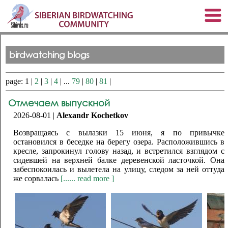
birdwatching blogs
page: 1 |
2
|
3
|
4
| ...
79
|
80
|
81
|
Отмечаем выпускной
2026-08-01 |
Alexandr Kochetkov
Возвращаясь с вылазки 15 июня, я по привычке
остановился в беседке на берегу озера. Расположившись в
кресле, запрокинул голову назад, и встретился взглядом с
сидевшей на верхней балке деревенской ласточкой. Она
забеспокоилась и вылетела на улицу, следом за ней оттуда
же сорвалась
[...... read more ]