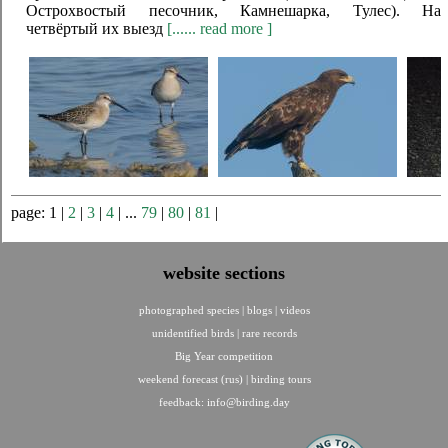
Острохвостый песочник, Камнешарка, Тулес). На
четвёртый их выезд
[...... read more ]
page: 1 |
2
|
3
|
4
| ...
79
|
80
|
81
|
website sections
photographed species
|
blogs
|
videos
unidentified birds
|
rare records
Big Year competition
weekend forecast (rus)
|
birding tours
feedback:
info@birding.day