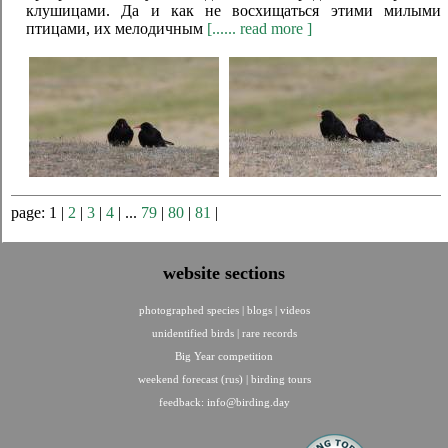
клушицами. Да и как не восхищаться этими милыми
птицами, их мелодичным
[...... read more ]
page: 1 |
2
|
3
|
4
| ...
79
|
80
|
81
|
website sections
photographed species
|
blogs
|
videos
unidentified birds
|
rare records
Big Year competition
weekend forecast (rus)
|
birding tours
feedback:
info@birding.day