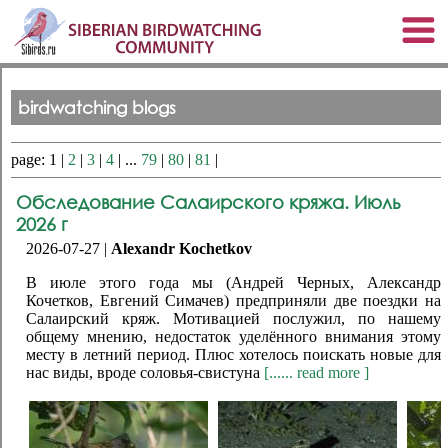
birdwatching blogs
page: 1 |
2
|
3
|
4
| ...
79
|
80
|
81
|
Обследование Салаирского кряжа. Июль
2026 г
2026-07-27 |
Alexandr Kochetkov
В июле этого года мы (Андрей Черных, Александр
Кочетков, Евгений Симачев) предприняли две поездки на
Салаирский кряж. Мотивацией послужил, по нашему
общему мнению, недостаток уделённого внимания этому
месту в летний период. Плюс хотелось поискать новые для
нас виды, вроде соловья-свистуна
[...... read more ]