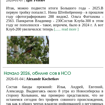
2026-01-07 |
Igor Fefelov
Итак, можно подвести итоги Большого года - 2025.В
первую тройку попали:1. Нина Штейнбреннер - в прошлом
году сфотографировано 288 видов2. Ольга Фаттахова -
2563. Панкратов Владимир - 230Состав Клуба-300 в этом
году не пополнился - такое, впрочем, было в 2024 г. А вот
Клуб-200 увеличился: теперь
[...... read more ]
Начало 2026, обилие сов в НСО
2026-01-04 |
Alexandr Kochetkov
Состав банды прежний: Илья, Андрей, Евгений,
Александр. Выдвигаясь около 8 утра из Новосибирска в
сторону Колывани, мы примерно представляли, что не
останемся сегодня без трофеев совиного происхождения,
так как в общих чертах владели информацией о регулярных