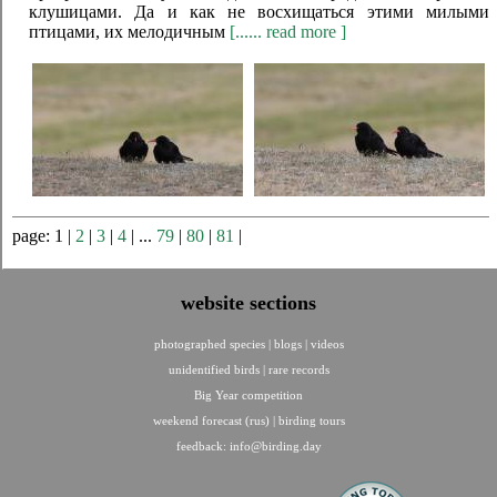
клушицами. Да и как не восхищаться этими милыми
птицами, их мелодичным
[...... read more ]
page: 1 |
2
|
3
|
4
| ...
79
|
80
|
81
|
website sections
photographed species
|
blogs
|
videos
unidentified birds
|
rare records
Big Year competition
weekend forecast (rus)
|
birding tours
feedback:
info@birding.day