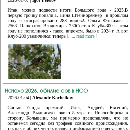
2026-01-07 |
Igor Fefelov
Итак, можно подвести итоги Большого года - 2025.В
первую тройку попали:1. Нина Штейнбреннер - в прошлом
году сфотографировано 288 видов2. Ольга Фаттахова -
2563. Панкратов Владимир - 230Состав Клуба-300 в этом
году не пополнился - такое, впрочем, было в 2024 г. А вот
Клуб-200 увеличился: теперь
[...... read more ]
Начало 2026, обилие сов в НСО
2026-01-04 |
Alexandr Kochetkov
Состав банды прежний: Илья, Андрей, Евгений,
Александр. Выдвигаясь около 8 утра из Новосибирска в
сторону Колывани, мы примерно представляли, что не
останемся сегодня без трофеев совиного происхождения,
так как в общих чертах владели информацией о регулярных