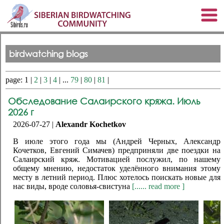
birdwatching blogs
page: 1 |
2
|
3
|
4
| ...
79
|
80
|
81
|
Обследование Салаирского кряжа. Июль
2026 г
2026-07-27 |
Alexandr Kochetkov
В июле этого года мы (Андрей Черных, Александр
Кочетков, Евгений Симачев) предприняли две поездки на
Салаирский кряж. Мотивацией послужил, по нашему
общему мнению, недостаток уделённого внимания этому
месту в летний период. Плюс хотелось поискать новые для
нас виды, вроде соловья-свистуна
[...... read more ]