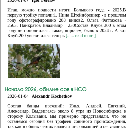
2026-01-07 |
Igor Fefelov
Итак, можно подвести итоги Большого года - 2025.В
первую тройку попали:1. Нина Штейнбреннер - в прошлом
году сфотографировано 288 видов2. Ольга Фаттахова -
2563. Панкратов Владимир - 230Состав Клуба-300 в этом
году не пополнился - такое, впрочем, было в 2024 г. А вот
Клуб-200 увеличился: теперь
[...... read more ]
Начало 2026, обилие сов в НСО
2026-01-04 |
Alexandr Kochetkov
Состав банды прежний: Илья, Андрей, Евгений,
Александр. Выдвигаясь около 8 утра из Новосибирска в
сторону Колывани, мы примерно представляли, что не
останемся сегодня без трофеев совиного происхождения,
так как в общих чертах владели информацией о регулярных