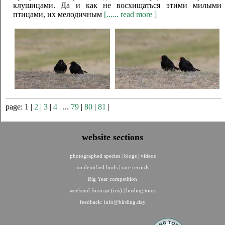
клушицами. Да и как не восхищаться этими милыми
птицами, их мелодичным
[...... read more ]
page: 1 |
2
|
3
|
4
| ...
79
|
80
|
81
|
website sections
photographed species
|
blogs
|
videos
unidentified birds
|
rare records
Big Year competition
weekend forecast (rus)
|
birding tours
feedback:
info@birding.day