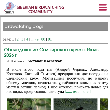
birdwatching blogs
page: 1 |
2
|
3
|
4
| ...
79
|
80
|
81
|
Обследование Салаирского кряжа. Июль
2026 г
2026-07-27 |
Alexandr Kochetkov
В июле этого года мы (Андрей Черных, Александр
Кочетков, Евгений Симачев) предприняли две поездки на
Салаирский кряж. Мотивацией послужил, по нашему
общему мнению, недостаток уделённого внимания этому
месту в летний период. Плюс хотелось поискать новые для
нас виды, вроде соловья-свистуна
[...... read more ]