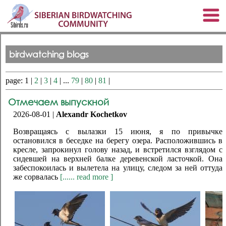
birdwatching blogs
page: 1 |
2
|
3
|
4
| ...
79
|
80
|
81
|
Отмечаем выпускной
2026-08-01 |
Alexandr Kochetkov
Возвращаясь с вылазки 15 июня, я по привычке
остановился в беседке на берегу озера. Расположившись в
кресле, запрокинул голову назад, и встретился взглядом с
сидевшей на верхней балке деревенской ласточкой. Она
забеспокоилась и вылетела на улицу, следом за ней оттуда
же сорвалась
[...... read more ]