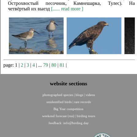
Острохвостый песочник, Камнешарка, Тулес). На
четвёртый их выезд
[...... read more ]
page: 1 |
2
|
3
|
4
| ...
79
|
80
|
81
|
website sections
photographed species
|
blogs
|
videos
unidentified birds
|
rare records
Big Year competition
weekend forecast (rus)
|
birding tours
feedback:
info@birding.day