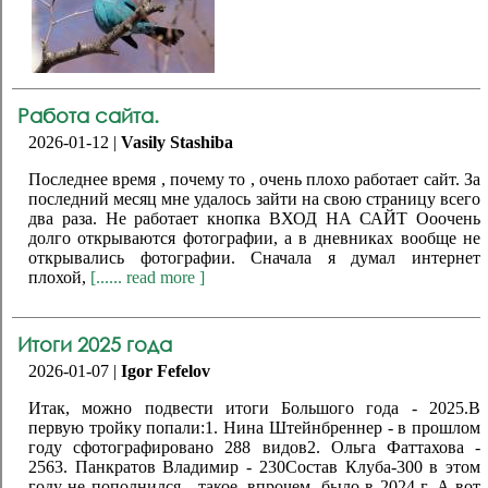
Работа сайта.
2026-01-12 |
Vasily Stashiba
Последнее время , почему то , очень плохо работает сайт. За
последний месяц мне удалось зайти на свою страницу всего
два раза. Не работает кнопка ВХОД НА САЙТ Ооочень
долго открываются фотографии, а в дневниках вообще не
открывались фотографии. Сначала я думал интернет
плохой,
[...... read more ]
Итоги 2025 года
2026-01-07 |
Igor Fefelov
Итак, можно подвести итоги Большого года - 2025.В
первую тройку попали:1. Нина Штейнбреннер - в прошлом
году сфотографировано 288 видов2. Ольга Фаттахова -
2563. Панкратов Владимир - 230Состав Клуба-300 в этом
году не пополнился - такое, впрочем, было в 2024 г. А вот