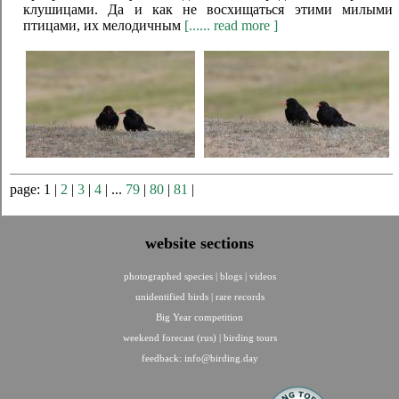
клушицами. Да и как не восхищаться этими милыми
птицами, их мелодичным
[...... read more ]
page: 1 |
2
|
3
|
4
| ...
79
|
80
|
81
|
website sections
photographed species
|
blogs
|
videos
unidentified birds
|
rare records
Big Year competition
weekend forecast (rus)
|
birding tours
feedback:
info@birding.day