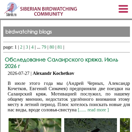
birdwatching blogs
page: 1 |
2
|
3
|
4
| ...
79
|
80
|
81
|
Обследование Салаирского кряжа. Июль
2026 г
2026-07-27 |
Alexandr Kochetkov
В июле этого года мы (Андрей Черных, Александр
Кочетков, Евгений Симачев) предприняли две поездки на
Салаирский кряж. Мотивацией послужил, по нашему
общему мнению, недостаток уделённого внимания этому
месту в летний период. Плюс хотелось поискать новые для
нас виды, вроде соловья-свистуна
[...... read more ]