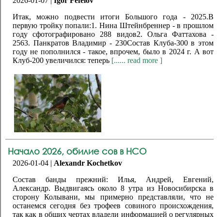
2026-01-07 |
Igor Fefelov
Итак, можно подвести итоги Большого года - 2025.В
первую тройку попали:1. Нина Штейнбреннер - в прошлом
году сфотографировано 288 видов2. Ольга Фаттахова -
2563. Панкратов Владимир - 230Состав Клуба-300 в этом
году не пополнился - такое, впрочем, было в 2024 г. А вот
Клуб-200 увеличился: теперь
[...... read more ]
Начало 2026, обилие сов в НСО
2026-01-04 |
Alexandr Kochetkov
Состав банды прежний: Илья, Андрей, Евгений,
Александр. Выдвигаясь около 8 утра из Новосибирска в
сторону Колывани, мы примерно представляли, что не
останемся сегодня без трофеев совиного происхождения,
так как в общих чертах владели информацией о регулярных