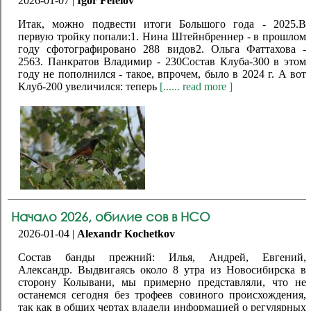
2026-01-07 |
Igor Fefelov
Итак, можно подвести итоги Большого года - 2025.В
первую тройку попали:1. Нина Штейнбреннер - в прошлом
году сфотографировано 288 видов2. Ольга Фаттахова -
2563. Панкратов Владимир - 230Состав Клуба-300 в этом
году не пополнился - такое, впрочем, было в 2024 г. А вот
Клуб-200 увеличился: теперь
[...... read more ]
Начало 2026, обилие сов в НСО
2026-01-04 |
Alexandr Kochetkov
Состав банды прежний: Илья, Андрей, Евгений,
Александр. Выдвигаясь около 8 утра из Новосибирска в
сторону Колывани, мы примерно представляли, что не
останемся сегодня без трофеев совиного происхождения,
так как в общих чертах владели информацией о регулярных