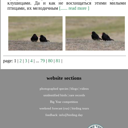
клушицами. Да и как не восхищаться этими милыми
птицами, их мелодичным
[...... read more ]
page: 1 |
2
|
3
|
4
| ...
79
|
80
|
81
|
website sections
photographed species
|
blogs
|
videos
unidentified birds
|
rare records
Big Year competition
weekend forecast (rus)
|
birding tours
feedback:
info@birding.day