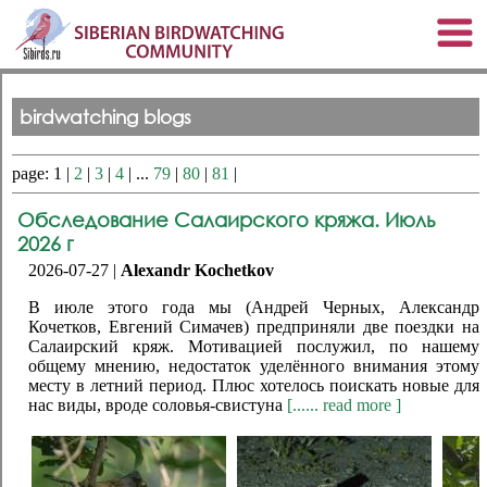
birdwatching blogs
page: 1 |
2
|
3
|
4
| ...
79
|
80
|
81
|
Обследование Салаирского кряжа. Июль
2026 г
2026-07-27 |
Alexandr Kochetkov
В июле этого года мы (Андрей Черных, Александр
Кочетков, Евгений Симачев) предприняли две поездки на
Салаирский кряж. Мотивацией послужил, по нашему
общему мнению, недостаток уделённого внимания этому
месту в летний период. Плюс хотелось поискать новые для
нас виды, вроде соловья-свистуна
[...... read more ]