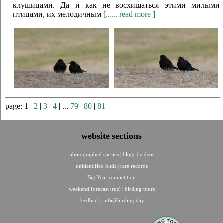
клушицами. Да и как не восхищаться этими милыми
птицами, их мелодичным
[...... read more ]
page: 1 |
2
|
3
|
4
| ...
79
|
80
|
81
|
website sections
photographed species
|
blogs
|
videos
unidentified birds
|
rare records
Big Year competition
weekend forecast (rus)
|
birding tours
feedback:
info@birding.day