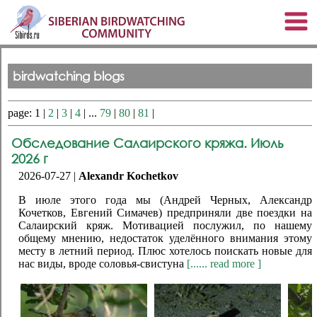
birdwatching blogs
page: 1 |
2
|
3
|
4
| ...
79
|
80
|
81
|
Обследование Салаирского кряжа. Июль
2026 г
2026-07-27 |
Alexandr Kochetkov
В июле этого года мы (Андрей Черных, Александр
Кочетков, Евгений Симачев) предприняли две поездки на
Салаирский кряж. Мотивацией послужил, по нашему
общему мнению, недостаток уделённого внимания этому
месту в летний период. Плюс хотелось поискать новые для
нас виды, вроде соловья-свистуна
[...... read more ]