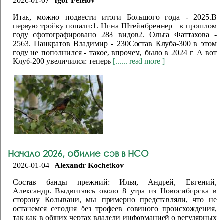
2026-01-07 |
Igor Fefelov
Итак, можно подвести итоги Большого года - 2025.В
первую тройку попали:1. Нина Штейнбреннер - в прошлом
году сфотографировано 288 видов2. Ольга Фаттахова -
2563. Панкратов Владимир - 230Состав Клуба-300 в этом
году не пополнился - такое, впрочем, было в 2024 г. А вот
Клуб-200 увеличился: теперь
[...... read more ]
Начало 2026, обилие сов в НСО
2026-01-04 |
Alexandr Kochetkov
Состав банды прежний: Илья, Андрей, Евгений,
Александр. Выдвигаясь около 8 утра из Новосибирска в
сторону Колывани, мы примерно представляли, что не
останемся сегодня без трофеев совиного происхождения,
так как в общих чертах владели информацией о регулярных