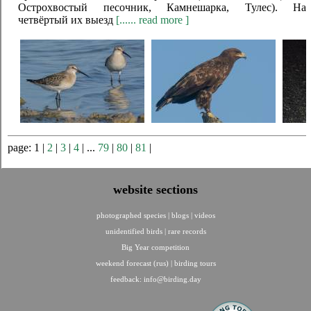
Острохвостый песочник, Камнешарка, Тулес). На
четвёртый их выезд
[...... read more ]
page: 1 |
2
|
3
|
4
| ...
79
|
80
|
81
|
website sections
photographed species
|
blogs
|
videos
unidentified birds
|
rare records
Big Year competition
weekend forecast (rus)
|
birding tours
feedback:
info@birding.day