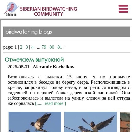
birdwatching blogs
page: 1 |
2
|
3
|
4
| ...
79
|
80
|
81
|
Отмечаем выпускной
2026-08-01 |
Alexandr Kochetkov
Возвращаясь с вылазки 15 июня, я по привычке
остановился в беседке на берегу озера. Расположившись в
кресле, запрокинул голову назад, и встретился взглядом с
сидевшей на верхней балке деревенской ласточкой. Она
забеспокоилась и вылетела на улицу, следом за ней оттуда
же сорвалась
[...... read more ]