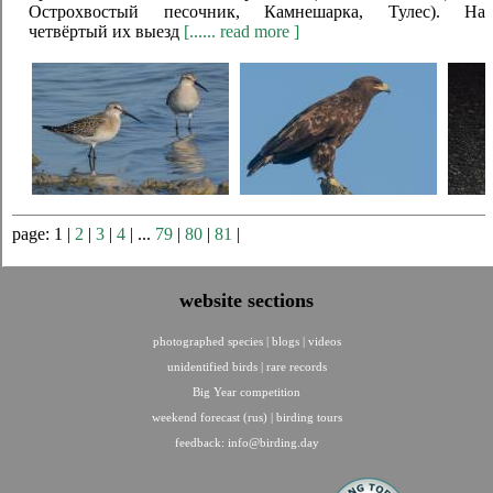
Острохвостый песочник, Камнешарка, Тулес). На
четвёртый их выезд
[...... read more ]
page: 1 |
2
|
3
|
4
| ...
79
|
80
|
81
|
website sections
photographed species
|
blogs
|
videos
unidentified birds
|
rare records
Big Year competition
weekend forecast (rus)
|
birding tours
feedback:
info@birding.day