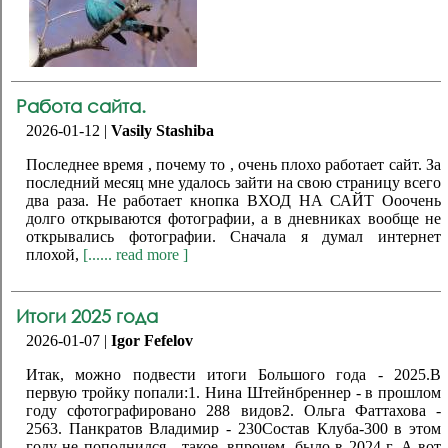
Работа сайта.
2026-01-12 |
Vasily Stashiba
Последнее время , почему то , очень плохо работает сайт. За
последний месяц мне удалось зайти на свою страницу всего
два раза. Не работает кнопка ВХОД НА САЙТ Ооочень
долго открываются фотографии, а в дневниках вообще не
открывались фотографии. Сначала я думал интернет
плохой,
[...... read more ]
Итоги 2025 года
2026-01-07 |
Igor Fefelov
Итак, можно подвести итоги Большого года - 2025.В
первую тройку попали:1. Нина Штейнбреннер - в прошлом
году сфотографировано 288 видов2. Ольга Фаттахова -
2563. Панкратов Владимир - 230Состав Клуба-300 в этом
году не пополнился - такое, впрочем, было в 2024 г. А вот