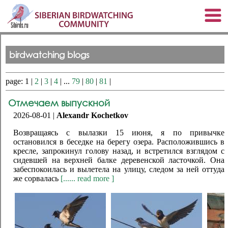
birdwatching blogs
page: 1 |
2
|
3
|
4
| ...
79
|
80
|
81
|
Отмечаем выпускной
2026-08-01 |
Alexandr Kochetkov
Возвращаясь с вылазки 15 июня, я по привычке
остановился в беседке на берегу озера. Расположившись в
кресле, запрокинул голову назад, и встретился взглядом с
сидевшей на верхней балке деревенской ласточкой. Она
забеспокоилась и вылетела на улицу, следом за ней оттуда
же сорвалась
[...... read more ]