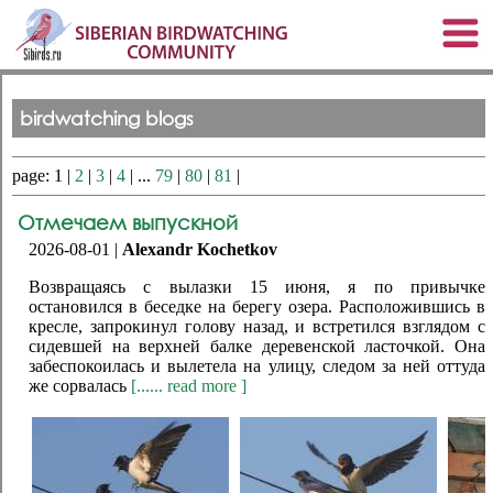
birdwatching blogs
page: 1 |
2
|
3
|
4
| ...
79
|
80
|
81
|
Отмечаем выпускной
2026-08-01 |
Alexandr Kochetkov
Возвращаясь с вылазки 15 июня, я по привычке
остановился в беседке на берегу озера. Расположившись в
кресле, запрокинул голову назад, и встретился взглядом с
сидевшей на верхней балке деревенской ласточкой. Она
забеспокоилась и вылетела на улицу, следом за ней оттуда
же сорвалась
[...... read more ]