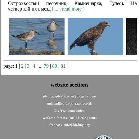
Острохвостый песочник, Камнешарка, Тулес). На
четвёртый их выезд
[...... read more ]
page: 1 |
2
|
3
|
4
| ...
79
|
80
|
81
|
website sections
photographed species
|
blogs
|
videos
unidentified birds
|
rare records
Big Year competition
weekend forecast (rus)
|
birding tours
feedback:
info@birding.day