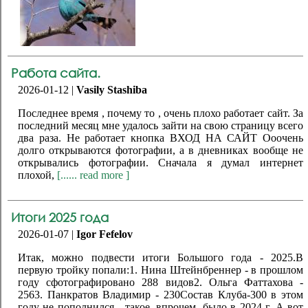
Работа сайта.
2026-01-12 |
Vasily Stashiba
Последнее время , почему то , очень плохо работает сайт. За
последний месяц мне удалось зайти на свою страницу всего
два раза. Не работает кнопка ВХОД НА САЙТ Ооочень
долго открываются фотографии, а в дневниках вообще не
открывались фотографии. Сначала я думал интернет
плохой,
[...... read more ]
Итоги 2025 года
2026-01-07 |
Igor Fefelov
Итак, можно подвести итоги Большого года - 2025.В
первую тройку попали:1. Нина Штейнбреннер - в прошлом
году сфотографировано 288 видов2. Ольга Фаттахова -
2563. Панкратов Владимир - 230Состав Клуба-300 в этом
году не пополнился - такое, впрочем, было в 2024 г. А вот