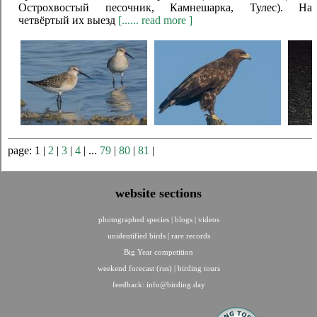
Острохвостый песочник, Камнешарка, Тулес). На
четвёртый их выезд
[...... read more ]
page: 1 |
2
|
3
|
4
| ...
79
|
80
|
81
|
website sections
photographed species
|
blogs
|
videos
unidentified birds
|
rare records
Big Year competition
weekend forecast (rus)
|
birding tours
feedback:
info@birding.day