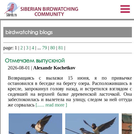
birdwatching blogs
page: 1 |
2
|
3
|
4
| ...
79
|
80
|
81
|
Отмечаем выпускной
2026-08-01 |
Alexandr Kochetkov
Возвращаясь с вылазки 15 июня, я по привычке
остановился в беседке на берегу озера. Расположившись в
кресле, запрокинул голову назад, и встретился взглядом с
сидевшей на верхней балке деревенской ласточкой. Она
забеспокоилась и вылетела на улицу, следом за ней оттуда
же сорвалась
[...... read more ]