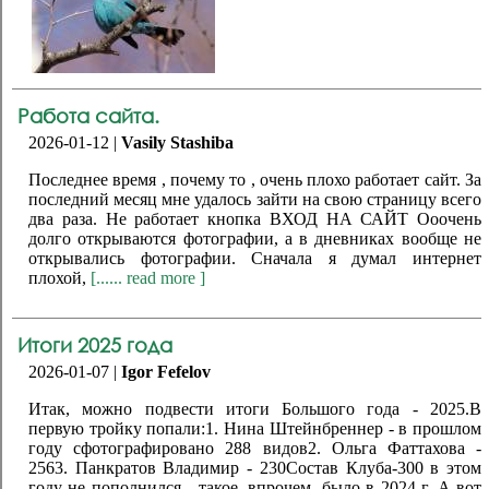
Работа сайта.
2026-01-12 |
Vasily Stashiba
Последнее время , почему то , очень плохо работает сайт. За
последний месяц мне удалось зайти на свою страницу всего
два раза. Не работает кнопка ВХОД НА САЙТ Ооочень
долго открываются фотографии, а в дневниках вообще не
открывались фотографии. Сначала я думал интернет
плохой,
[...... read more ]
Итоги 2025 года
2026-01-07 |
Igor Fefelov
Итак, можно подвести итоги Большого года - 2025.В
первую тройку попали:1. Нина Штейнбреннер - в прошлом
году сфотографировано 288 видов2. Ольга Фаттахова -
2563. Панкратов Владимир - 230Состав Клуба-300 в этом
году не пополнился - такое, впрочем, было в 2024 г. А вот