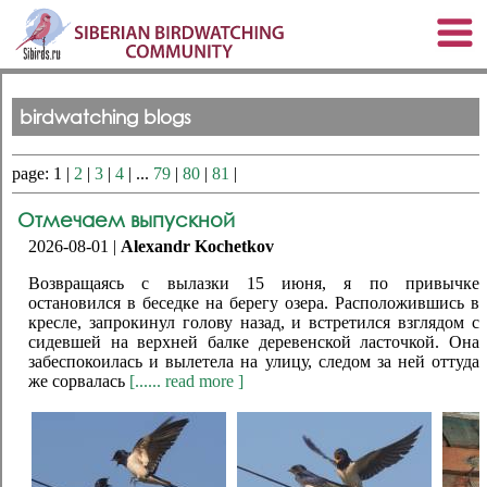
birdwatching blogs
page: 1 |
2
|
3
|
4
| ...
79
|
80
|
81
|
Отмечаем выпускной
2026-08-01 |
Alexandr Kochetkov
Возвращаясь с вылазки 15 июня, я по привычке
остановился в беседке на берегу озера. Расположившись в
кресле, запрокинул голову назад, и встретился взглядом с
сидевшей на верхней балке деревенской ласточкой. Она
забеспокоилась и вылетела на улицу, следом за ней оттуда
же сорвалась
[...... read more ]