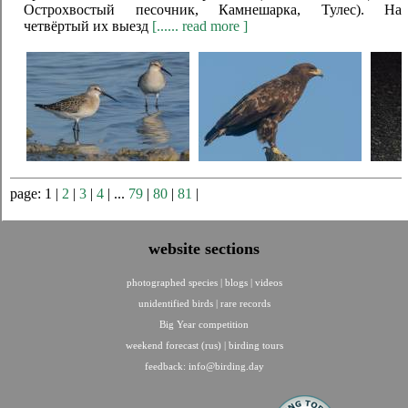
Острохвостый песочник, Камнешарка, Тулес). На
четвёртый их выезд
[...... read more ]
page: 1 |
2
|
3
|
4
| ...
79
|
80
|
81
|
website sections
photographed species
|
blogs
|
videos
unidentified birds
|
rare records
Big Year competition
weekend forecast (rus)
|
birding tours
feedback:
info@birding.day