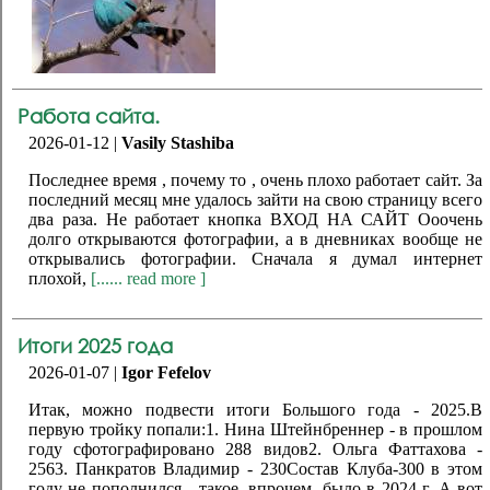
Работа сайта.
2026-01-12 |
Vasily Stashiba
Последнее время , почему то , очень плохо работает сайт. За
последний месяц мне удалось зайти на свою страницу всего
два раза. Не работает кнопка ВХОД НА САЙТ Ооочень
долго открываются фотографии, а в дневниках вообще не
открывались фотографии. Сначала я думал интернет
плохой,
[...... read more ]
Итоги 2025 года
2026-01-07 |
Igor Fefelov
Итак, можно подвести итоги Большого года - 2025.В
первую тройку попали:1. Нина Штейнбреннер - в прошлом
году сфотографировано 288 видов2. Ольга Фаттахова -
2563. Панкратов Владимир - 230Состав Клуба-300 в этом
году не пополнился - такое, впрочем, было в 2024 г. А вот