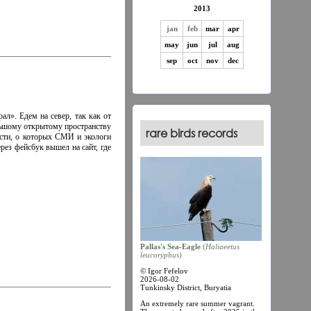
2013
jan
feb
mar
apr
may
jun
jul
aug
sep
oct
nov
dec
ал». Едем на север, так как от
ольшому открытому пространству
rare birds records
асти, о которых СМИ и экологи
рез фейсбук вышел на сайт, где
Pallas's Sea-Eagle
(
Haliaеetus
leucoryphus
)
© Igor Fefelov
2026-08-02
Tunkinsky District, Buryatia
An extremely rare summer vagrant.