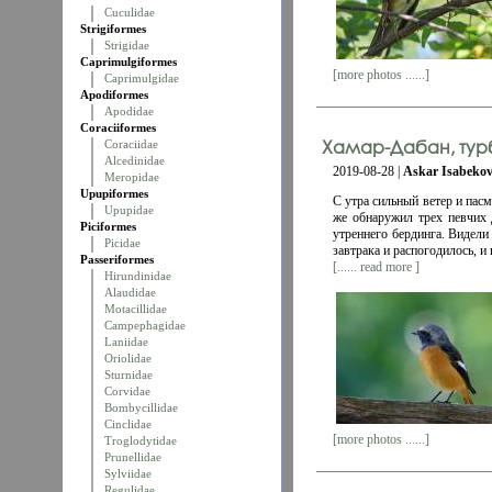
Cuculidae
Strigiformes
Strigidae
Caprimulgiformes
[more photos ......]
Caprimulgidae
Apodiformes
Apodidae
Coraciiformes
Хамар-Дабан, турб
Coraciidae
Alcedinidae
2019-08-28 |
Askar Isabeko
Meropidae
Upupiformes
С утра сильный ветер и пасм
Upupidae
же обнаружил трех певчих 
Piciformes
утреннего бердинга. Видели
Picidae
завтрака и распогодилось, и
Passeriformes
[...... read more ]
Hirundinidae
Alaudidae
Motacillidae
Campephagidae
Laniidae
Oriolidae
Sturnidae
Corvidae
Bombycillidae
Cinclidae
[more photos ......]
Troglodytidae
Prunellidae
Sylviidae
Regulidae