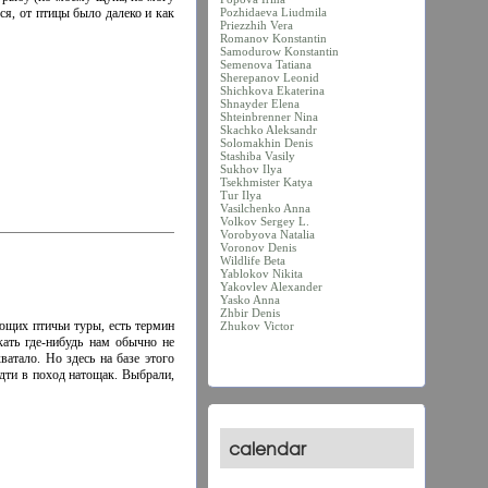
Pozhidaeva Liudmila
ся, от птицы было далеко и как
Priezzhih Vera
Romanov Konstantin
Samodurow Konstantin
Semenova Tatiana
Sherepanov Leonid
Shichkova Ekaterina
Shnayder Elena
Shteinbrenner Nina
Skachko Aleksandr
Solomakhin Denis
Stashiba Vasily
Sukhov Ilya
Tsekhmister Katya
Tur Ilya
Vasilchenko Anna
Volkov Sergey L.
Vorobyova Natalia
Voronov Denis
Wildlife Beta
Yablokov Nikita
Yakovlev Alexander
Yasko Anna
Zhbir Denis
ющих птичьи туры, есть термин
Zhukov Victor
кать где-нибудь нам обычно не
ватало. Но здесь на базе этого
идти в поход натощак. Выбрали,
calendar