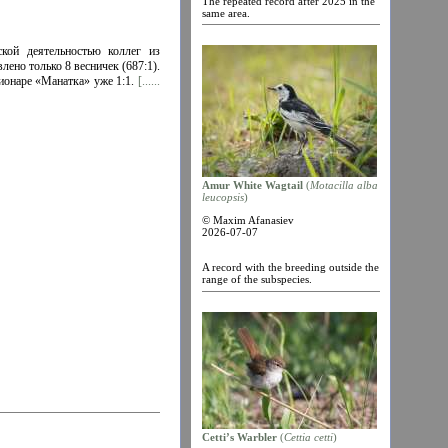
The repeated record after 2025 in the
same area.
кой деятельностью коллег из
лено только 8 весничек (687:1).
ционаре «Манатка» уже 1:1.
[......
Amur White Wagtail
(
Motacilla alba
leucopsis
)
© Maxim Afanasiev
2026-07-07
A record with the breeding outside the
range of the subspecies.
Cetti’s Warbler
(
Cettia cetti
)