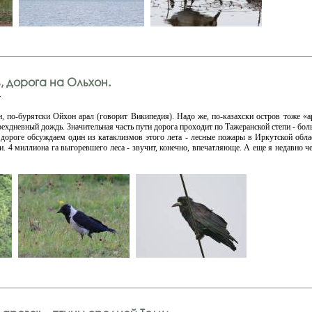
, дорога на Ольхон.
v
 по-бурятски Ойхон арал (говорит Википедия). Надо же, по-казахски остров тоже «ар
ехдневный дождь. Значительная часть пути дорога проходит по Тажеранской степи - б
дороге обсуждаем один из катаклизмов этого лета - лесные пожары в Иркутской обл
 4 миллиона га выгоревшего леса - звучит, конечно, впечатляюще. А еще я недавно че