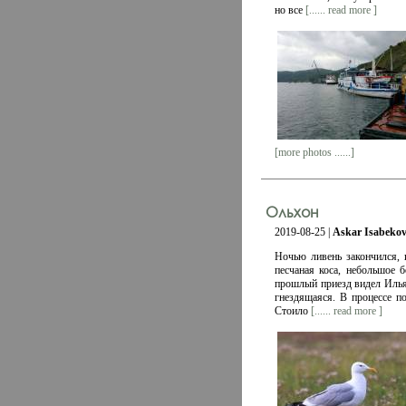
но все
[...... read more ]
[more photos ......]
Ольхон
2019-08-25 |
Askar Isabeko
Ночью ливень закончился, 
песчаная коса, небольшое 
прошлый приезд видел Илья.
гнездящаяся. В процессе по
Стоило
[...... read more ]