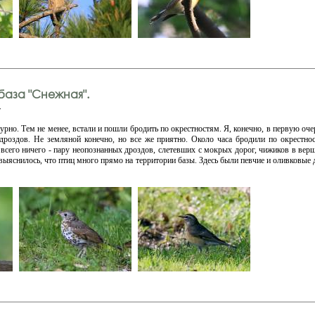
аза "Снежная".
v
урно. Тем не менее, встали и пошли бродить по окрестностям. Я, конечно, в первую очер
дроздов. Не земляной конечно, но все же приятно. Около часа бродили по окрестно
 всего ничего - пару неопознанных дроздов, слетевших с мокрых дорог, чижиков в вер
 выяснилось, что птиц много прямо на территории базы. Здесь были певчие и оливковые 