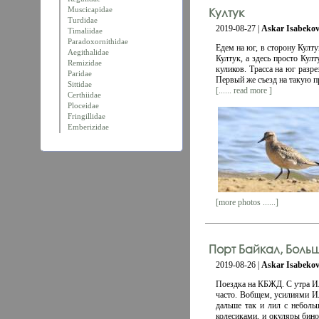
Muscicapidae
Култук
Turdidae
2019-08-27 |
Askar Isabeko
Timaliidae
Paradoxornithidae
Едем на юг, в сторону Култ
Aegithalidae
Култук, а здесь просто Култ
Remizidae
куликов. Трасса на юг разре
Paridae
Первый же съезд на такую п
Sittidae
[...... read more ]
Certhiidae
Ploceidae
Fringillidae
Emberizidae
[more photos ......]
Порт Байкал, Больш
2019-08-26 |
Askar Isabeko
Поездка на КБЖД. С утра Ил
часто. Вобщем, усилиями Ил
дальше так и лил с неболь
колесиками, и окуляры бино