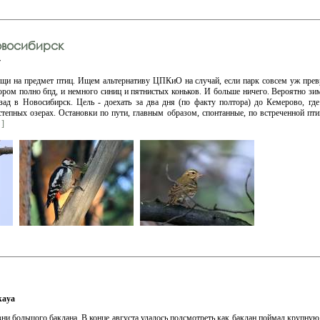
овосибирск
v
щи на предмет птиц. Ищем альтернативу ЦПКиО на случай, если парк совсем уж превр
тором полно бпд, и немного синиц и пятнистых коньков. И больше ничего. Вероятно зи
зад в Новосибирск. Цель - доехать за два дня (по факту полтора) до Кемерово, гд
тепных озерах. Остановки по пути, главным образом, спонтанные, по встреченной пти
 ]
kaya
ни большого баклана. В конце августа удалось подсмотреть как баклан поймал крупну