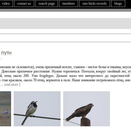
video
contact us
search page
members
rare birds records
blogs
 пути
v
зможно не склоняется), очень приличный ночлег, главное - чистое белье и тишина, вкус
 Довольно приличное расстояние. Нужно торопиться. Поехали, вокруг хвойный лес, ег
ей, птиц около 200. Уже frugilegus. Дальше мало что интересного до окрестност
я стая красавок, около 70 птиц, кормится в поле. Наше внимание потревожило птиц, он
..... read more ]