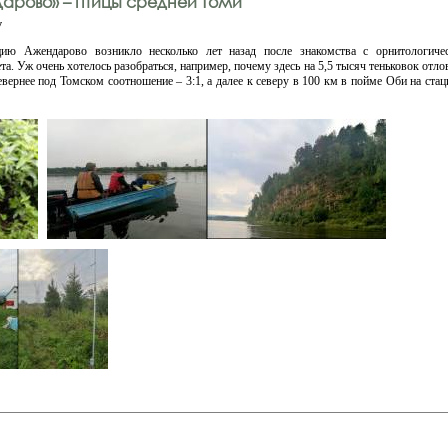
арово» – птицы средней Томи
v
цию Ажендарово возникло несколько лет назад после знакомства с орнитологичес
а. Уж очень хотелось разобраться, например, почему здесь на 5,5 тысяч теньковок отлов
евернее под Томском соотношение – 3:1, а далее к северу в 100 км в пойме Оби на ста