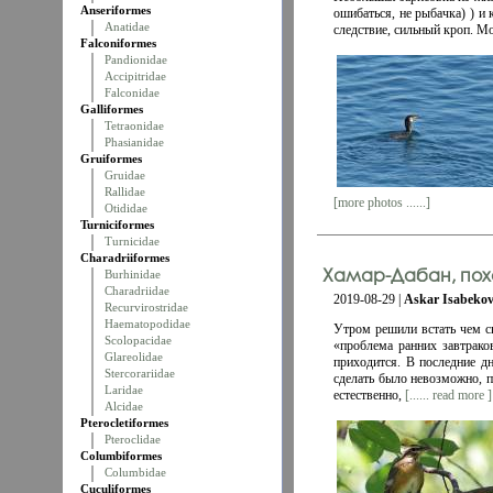
Anseriformes
ошибаться, не рыбачка) ) и
Anatidae
следствие, сильный кроп. М
Falconiformes
Pandionidae
Accipitridae
Falconidae
Galliformes
Tetraonidae
Phasianidae
Gruiformes
Gruidae
Rallidae
[more photos ......]
Otididae
Turniciformes
Turnicidae
Charadriiformes
Хамар-Дабан, похо
Burhinidae
Charadriidae
2019-08-29 |
Askar Isabeko
Recurvirostridae
Haematopodidae
Утром решили встать чем с
Scolopacidae
«проблема ранних завтрако
Glareolidae
приходится. В последние дн
Stercorariidae
сделать было невозможно, п
Laridae
естественно,
[...... read more ]
Alcidae
Pterocletiformes
Pteroclidae
Columbiformes
Columbidae
Cuculiformes