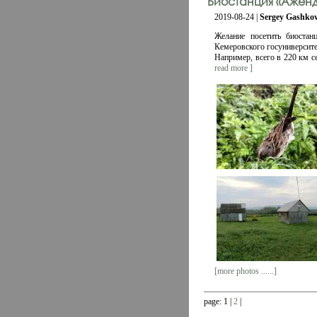
Биостанция «Аженд
2019-08-24 |
Sergey Gashko
Желание посетить биостан
Кемеровского госуниверситет
Например, всего в 220 км с
read more ]
[more photos ......]
page: 1 |
2
|