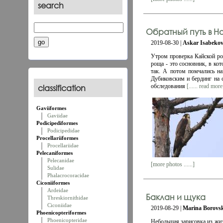
search
Обратный путь в Н
2019-08-30 |
Askar Isabeko
Утром проверка Кайской ро
роща - это сосновник, в ко
так. А потом помчались на
Дубиковским и бердинг на с
classification
обследования
[...... read more
Gaviiformes
Gaviidae
Podicipediformes
Podicipedidae
Procellariiformes
Procellariidae
Pelecaniformes
Pelecanidae
[more photos ......]
Sulidae
Phalacrocoracidae
Ciconiiformes
Ardeidae
Баклан и щука
Threskiornithidae
Ciconiidae
2019-08-29 |
Marina Borovs
Phoenicopteriformes
Phoenicopteridae
Небольшая зарисовка из жиз