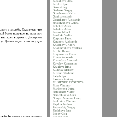
Fattakhova Olga
Fefelov Igor
Garms Oleg
Gashkov Sergey
Goncharova Nadia
Gonh aleksandr
Gontcharov Aleksandr
Hristolyubova Galina
Isabekov Askar
Isabekov Askar
атят в клумбу. Оказалось, что
Ivanov Mihail
мой будет получше, но пока вот
Ivushkin Vadim
е нас ждет встреча с Дмитрием
Karplyuk Pavel
це. Делаем одну остановку для
Katuncev Aleksandr
Khasanov Grigory
Khokhryakova Svetlana
Kirillin Ruslan
Kleymenova Elena
Klueva Anastasia
Kochetkov Alexandr
Kovalev Konstantin
Kruglova Irina
Kudinov Aleksey
Kuzmin Vladimir
Latysh Igor
Lazanov Aleksey
MUSIENKO EVGENIYA
Maer Vladimir
Mardonova Luiza
Natykanets Viktor
Nemezhikova Olga
Noogen Summer Camp
Pankratov Vladimir
Pieplow Nathan
Pisarevskiy Sergey
Pleshkova Iana
Popov Oleg
ю рыбу (по-моему щука, но могу
Popova Irina