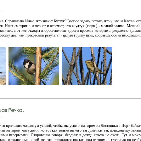
v
ука. Спрашиваю Илью, что значит Култук? Вопрос задаю, потому что у нас на Каспии е
ук. Илья смотрит в интернет и отвечает, что «култук (тюрк.) - мелкий залив». Мелкий 
зает лес, а от нее отходят второстепенные дороги-просеки, которые определенно должны
росеку дает нам прекрасный результат - целую группу птиц, собравшуюся на небольшой
ая Речка.
v
ья приложил максимум усилий, чтобы мы успели на паром из Листвянки в Порт Байкал.
ьи на паром мы успели, но вот как только на него загрузились, так потихонечку закап
шими перерывами. Откровенно говоря, бердинг в дождь как-то не очень. Тут и мок
кля, наполненные водой, все это приходится прятать под плащом, вытаскивая по необх