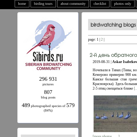
home
birding tours
about community
checklist
photos only
birdwatching blogs
page: 1 |
2
|
2-й день обратного
2019-08-31 |
Askar Isabeko
Ночевали в Тинах (Тины, во
Кемерово примерно 900 км.
296 931
Канске большая стая грач
Красноярска). Здесь больша
pictures
2-5 птиц смещаться ближе
[.
807
blog posts
489
579
photographed species of
(84%)
[more photos ......]