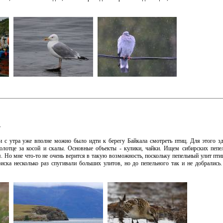
v
и с утра уже вполне можно было идти к берегу Байкала смотреть птиц. Для этого зд
болотце за косой и скалы. Основные объекты - кулики, чайки. Ищем сибирских пепе
 Но мне что-то не очень верится в такую возможность, поскольку пепельный улит пти
иска несколько раз спугивали больших улитов, но до пепельного так и не добрались.