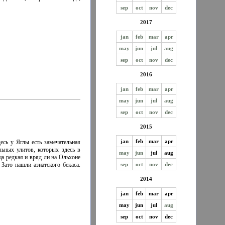
sep
oct
nov
dec
2017
jan
feb
mar
apr
may
jun
jul
aug
sep
oct
nov
dec
2016
jan
feb
mar
apr
may
jun
jul
aug
sep
oct
nov
dec
2015
jan
feb
mar
apr
есь у Яглы есть замечательная
льных улитов, которых здесь в
may
jun
jul
aug
ца редкая и вряд ли на Ольхоне
sep
oct
nov
dec
 Зато нашли азиатского бекаса.
2014
jan
feb
mar
apr
may
jun
jul
aug
sep
oct
nov
dec