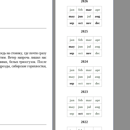
2026
jan
feb
mar
apr
may
jun
jul
aug
sep
oct
nov
dec
2025
jan
feb
mar
apr
may
jun
jul
aug
едь на стоянку, где почти сразу
sep
oct
nov
dec
стям. Ветер напрочь лишил нас
2024
шинах, белых тряосгузок. После
дрозды, сибирские горихвостки,
jan
feb
mar
apr
may
jun
jul
aug
sep
oct
nov
dec
2023
jan
feb
mar
apr
may
jun
jul
aug
sep
oct
nov
dec
2022