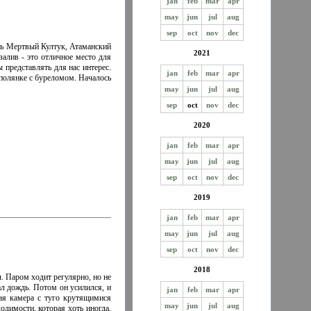
jan
feb
mar
apr
may
jun
jul
aug
sep
oct
nov
dec
сть Мертвый Култук, Атаманский
2021
залив - это отличное место для
 представлять для нас интерес.
jan
feb
mar
apr
 полянке с буреломом. Началось
may
jun
jul
aug
sep
oct
nov
dec
2020
jan
feb
mar
apr
may
jun
jul
aug
sep
oct
nov
dec
2019
jan
feb
mar
apr
may
jun
jul
aug
sep
oct
nov
dec
2018
 Паром ходит регулярно, но не
ал дождь. Потом он усилился, и
jan
feb
mar
apr
рая камера с туго крутящимися
may
jun
jul
aug
одимости, которая хоть иногда,