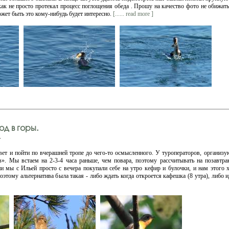
 как не просто протекал процесс поглощения обеда . Прошу на качество фото не обижать
ожет быть это кому-нибудь будет интересно.
[...... read more ]
д в горы.
v
вет и пойти по вчерашней тропе до чего-то осмысленного. У туроператоров, организу
в». Мы встаем на 2-3-4 часа раньше, чем повара, поэтому рассчитывать на позавтра
и мы с Ильей просто с вечера покупали себе на утро кефир и булочки, и нам этого х
оэтому альтернатива была такая - либо ждать когда откроется кафешка (8 утра), либо 