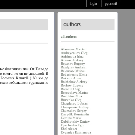
login
русский
authors
all authors
Afanasiev Maxim
Andreyenkov Oleg
Anisimova Irina
Azanov Aleksey
Bayanov Eugeny
Bazdyrev Andrey
ные блинчики и чай. От Тины до
Belousow Mishail
о много, но он не сплошной. В
Bobachenko Elena
ей Больших Ключей (180 км до
Boksorn Alina
Bolshakov Aleksey
и стали небольшими группами по
Borisov Eugeny
Borodin Oleg
Borovskaya Marina
Bredihina Nina
Brusenko Oleg
Chagdurov Lubsan
Cherepanov Andrey
Chumakov Sergey
Davydik Konstantin
Demina Maria
Dubikovskiy Dmitry
Dyachenko Egor
Ebel Alexei
Evgeniya Basmanova