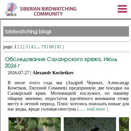
birdwatching blogs
page: 1 |
2
|
3
|
4
| ...
79
|
80
|
81
|
Обследование Салаирского кряжа. Июль
2026 г
2026-07-27 |
Alexandr Kochetkov
В июле этого года мы (Андрей Черных, Александр
Кочетков, Евгений Симачев) предприняли две поездки на
Салаирский кряж. Мотивацией послужил, по нашему
общему мнению, недостаток уделённого внимания этому
месту в летний период. Плюс хотелось поискать новые для
нас виды, вроде соловья-свистуна
[...... read more ]