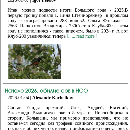
2026-01-07 |
Igor Fefelov
Итак, можно подвести итоги Большого года - 2025.В
первую тройку попали:1. Нина Штейнбреннер - в прошлом
году сфотографировано 288 видов2. Ольга Фаттахова -
2563. Панкратов Владимир - 230Состав Клуба-300 в этом
году не пополнился - такое, впрочем, было в 2024 г. А вот
Клуб-200 увеличился: теперь
[...... read more ]
Начало 2026, обилие сов в НСО
2026-01-04 |
Alexandr Kochetkov
Состав банды прежний: Илья, Андрей, Евгений,
Александр. Выдвигаясь около 8 утра из Новосибирска в
сторону Колывани, мы примерно представляли, что не
останемся сегодня без трофеев совиного происхождения,
так как в общих чертах владели информацией о регулярных