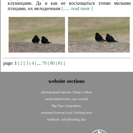
клушицами. Да и как не восхищаться этими милыми
птицами, их мелодичным
[...... read more ]
page: 1 |
2
|
3
|
4
| ...
79
|
80
|
81
|
website sections
photographed species
|
blogs
|
videos
unidentified birds
|
rare records
Big Year competition
weekend forecast (rus)
|
birding tours
feedback:
info@birding.day