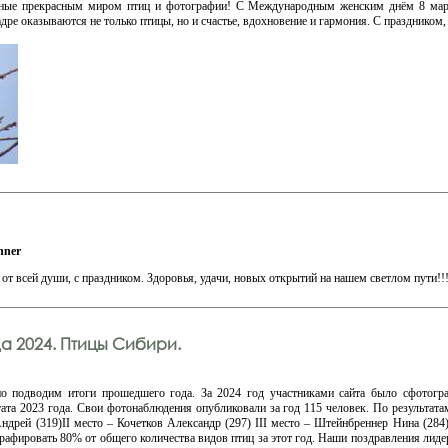
ные прекрасным миром птиц и фотографии! С Международным женским днём 8 март
дре оказываются не только птицы, но и счастье, вдохновение и гармония. С праздником,
nner
всей души, с праздником. Здоровья, удачи, новых открытий на нашем светлом пути!!
да 2024. Птицы Сибири.
но подводим итоги прошедшего года. За 2024 год участниками сайта было сфотогр
тата 2023 года. Свои фотонаблюдения опубликовали за год 115 человек. По результат
ндрей (319)II место – Кочетков Александр (297) III место – Штейнбреннер Нина (284
рафировать 80% от общего количества видов птиц за этот год. Наши поздравления лиде