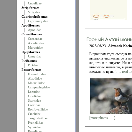
Cuculidae
Strigiformes
Strigidae
Caprimulgiformes
Caprimulgidae
Apodiformes
Apodidae
Coraciiformes
Горный Алтай июнь 
Coraciidae
Alcedinidae
2025-06-23 |
Alexandr Koch
Meropidae
Upupiformes
В прошлом году, съездив на
Upupidae
вышло; в частности, речь и
Piciformes
же, что и в августе: Иль
Picidae
интересны читателю, в раз
Passeriformes
заезжая по пути,
[...... read m
Hirundinidae
Alaudidae
Motacillidae
Campephagidae
Laniidae
Oriolidae
Sturnidae
Corvidae
Bombycillidae
Cinclidae
[more photos ......]
Troglodytidae
Prunellidae
Sylviidae
Regulidae