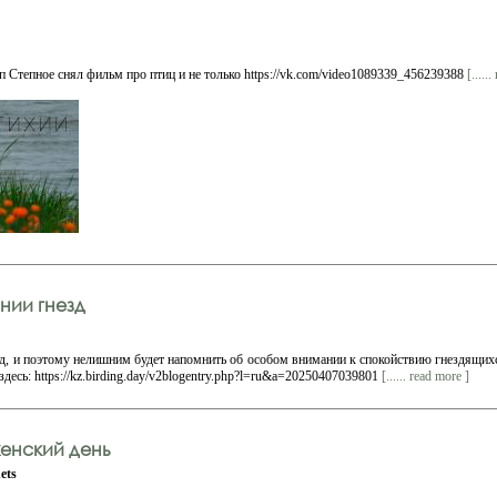
п Степное снял фильм про птиц и не только https://vk.com/video1089339_456239388
[.....
ии гнезд
д, и поэтому нелишним будет напомнить об особом внимании к спокойствию гнездящихс
здесь: https://kz.birding.day/v2blogentry.php?l=ru&a=20250407039801
[...... read more ]
енский день
ets