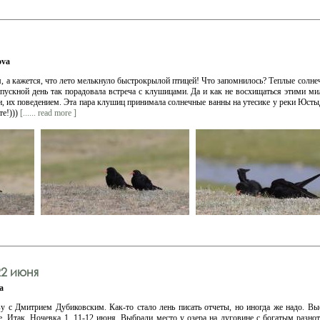
ova
м, а кажется, что лето мелькнуло быстрокрылой птицей! Что запомнилось? Теплые солнеч
тпускной день так порадовала встреча с клушицами. Да и как не восхищаться этими 
, их поведением. Эта пара клушиц принимала солнечные ванны на утесике у реки Юсты
те!)))
[...... read more ]
22 июня
a
у с Дмитрием Дубиковским. Как-то стало лень писать отчеты, но иногда же надо. Вы
. Итак. Ночевка 1. 11-12 июня. Выбрали место у озера на луговине с богатым разнот