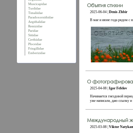
Muscicapidae
Объятия стихии
Turdidae
2025-06-04 |
Denis Zhbir
Timaliidae
Paradoxornithidae
В мае и июне года рядом с н
Aegithalidae
Remizidae
Paridae
Sittidae
Certhiidae
Ploceidae
Fringillidae
Emberizidae
О фотографирован
2025-04-08 |
Igor Fefelov
Начинается гнездовой перио
уже написали, даю ссылку и 
Международный ж
2025-03-08 |
Viktor Natykan