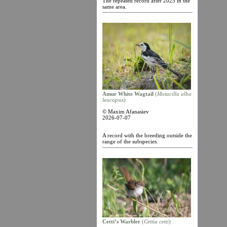
The repeated record after 2025 in the
same area.
Amur White Wagtail
(
Motacilla alba
leucopsis
)
© Maxim Afanasiev
2026-07-07
A record with the breeding outside the
range of the subspecies.
Cetti’s Warbler
(
Cettia cetti
)