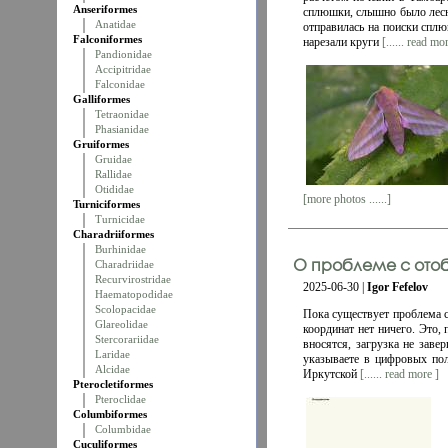
Anseriformes
сплюшки, слышно было лесно
Anatidae
отправилась на поиски спл
Falconiformes
нарезали круги
[...... read mo
Pandionidae
Accipitridae
Falconidae
Galliformes
Tetraonidae
Phasianidae
Gruiformes
Gruidae
Rallidae
Otididae
[more photos ......]
Turniciformes
Turnicidae
Charadriiformes
Burhinidae
О проблеме с ото
Charadriidae
Recurvirostridae
2025-06-30 |
Igor Fefelov
Haematopodidae
Scolopacidae
Пока существует проблема с
Glareolidae
координат нет ничего. Это,
Stercorariidae
вносятся, загрузка не заве
Laridae
указываете в цифровых пол
Alcidae
Иркутской
[...... read more ]
Pterocletiformes
Pteroclidae
Columbiformes
Columbidae
Cuculiformes