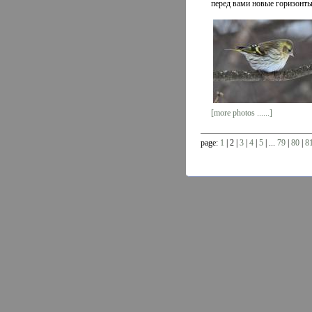
перед вами новые горизонт
[more photos ......]
page:
1
| 2 |
3
|
4
|
5
| ...
79
|
80
|
8