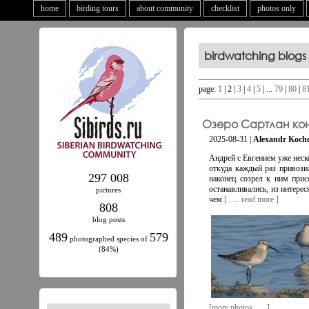
home
birding tours
about community
checklist
photos only
birdwatching blogs
page:
1
| 2 |
3
|
4
|
5
| ...
79
|
80
|
8
Озеро Сартлан кон
2025-08-31 |
Alexandr Koch
Андрей с Евгением уже неск
откуда каждый раз привози
297 008
наконец созрел к ним прис
останавливались, из интере
pictures
чем
[...... read more ]
808
blog posts
489
579
photographed species of
(84%)
[more photos ......]