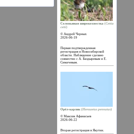
Соловьиная широкохвостка
(
Cettia
cetti
)
© Андрей Черных
2026-06-19
Первая подтвержденная
регистрация в Новосибирской
области. Наблюдение сделано
совместно с А. Баздыревым и Е.
Симачевым.
Орёл-карлик
(
Hieraaetus pennatus
)
© Максим Афанасьев
2026-06-22
Вторая регистрация в Якутии.