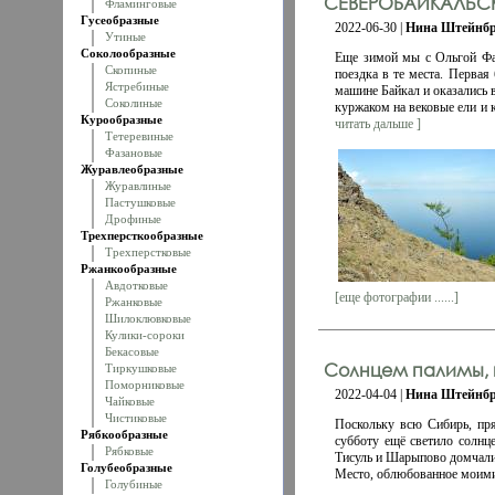
СЕВЕРОБАЙКАЛЬСК 
Фламинговые
Гусеобразные
2022-06-30 |
Нина Штейнбр
Утиные
Соколообразные
Еще зимой мы с Ольгой Фат
Скопиные
поездка в те места. Первая 
Ястребиные
машине Байкал и оказались 
Соколиные
куржаком на вековые ели и 
Курообразные
читать дальше ]
Тетеревиные
Фазановые
Журавлеобразные
Журавлиные
Пастушковые
Дрофиные
Трехперсткообразные
Трехперстковые
Ржанкообразные
Авдотковые
[еще фотографии ......]
Ржанковые
Шилоклювковые
Кулики-сороки
Бекасовые
Солнцем палимы, в
Тиркушковые
Поморниковые
2022-04-04 |
Нина Штейнбр
Чайковые
Чистиковые
Поскольку всю Сибирь, пр
Рябкообразные
субботу ещё светило солнц
Рябковые
Тисуль и Шарыпово домчались
Голубеобразные
Место, облюбованное моими к
Голубиные