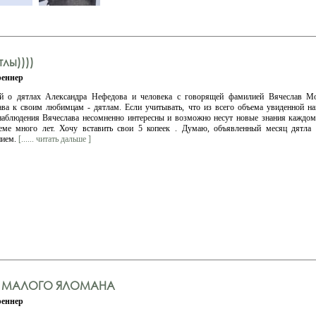
лы))))
еннер
кой о дятлах Александра Нефедова и человека с говорящей фамилией Вячеслав Мо
ва к своим любимцам - дятлам. Если учитывать, что из всего объема увиденной н
 наблюдения Вячеслава несомненно интересны и возможно несут новые знания каждом
теме много лет. Хочу вставить свои 5 копеек . Думаю, объявленный месяц дятла 
нием.
[...... читать дальше ]
 МАЛОГО ЯЛОМАНА
еннер