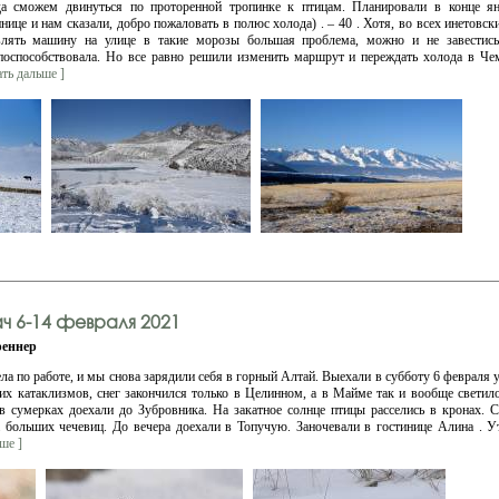
да сможем двинуться по проторенной тропинке к птицам. Планировали в конце я
нице и нам сказали, добро пожаловать в полюс холода) . – 40 . Хотя, во всех инетовск
влять машину на улице в такие морозы большая проблема, можно и не завестись.
оспособствовала. Но все равно решили изменить маршрут и переждать холода в Чем
тать дальше ]
ч 6-14 февраля 2021
еннер
ела по работе, и мы снова зарядили себя в горный Алтай. Выехали в субботу 6 февраля 
гих катаклизмов, снег закончился только в Целинном, а в Майме так и вообще светило
в сумерках доехали до Зубровника. На закатное солнце птицы расселись в кронах.
а больших чечевиц. До вечера доехали в Топучую. Заночевали в гостинице Алина . У
ьше ]