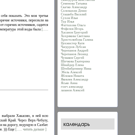
Семенова Татьяна
Скачко Александр
Соломахин Денис
Сташиба Василий
себя показать. Это моя третья
Сухов Илья
орячие источники, пересекли на
Тур Илья
от горячих источников, садится
Фаттахова Oльга
Фефелов Игорь
температура этой воды была
[......
Хасанoв Григорий
Хохрякова Светлана
Христолюбова Галина
Цехмистер Катя
Чагдуров Лубсан
Черепанов Андрей
Черепанов Леонид
Чумаков Сергей
Шичкова Екатерина
Шнайдер Елена
Штейнбреннер Нина
Эбель Алексей
Яблоков Никита
Яковлев Александр
Ясько Анна
гонч александр
лазанов Алексей
 выбрали Хакасию, в ней всю
ский Край. Через Верх-Чебулу,
календарь
и на дорогу, ведущую в Салбат.
я. ))) Еще
[...... читать дальше ]