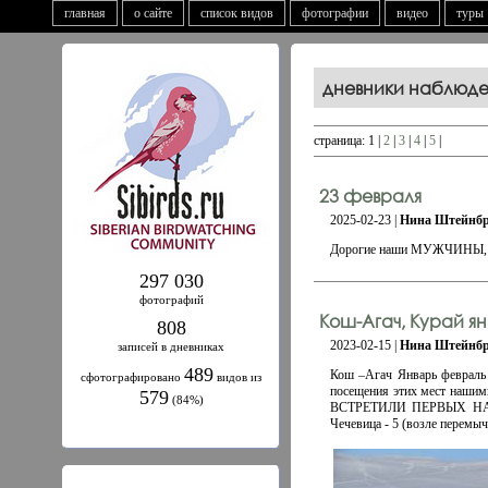
главная
о сайте
список видов
фотографии
видео
туры
дневники наблюд
страница: 1 |
2
|
3
|
4
|
5
|
23 февраля
2025-02-23 |
Нина Штейнбр
Дорогие наши МУЖЧИНЫ, от 
297 030
фотографий
Кош-Агач, Курай я
808
2023-02-15 |
Нина Штейнбр
записей в дневниках
489
Кош –Агач Январь февраль 
сфотографировано
видов из
посещения этих мест нашим
579
(84%)
ВСТРЕТИЛИ ПЕРВЫХ НА 3ИЙ
Чечевица - 5 (возле перемы