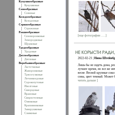
Кукушкообразные
Кукушковые
Совообразные
Совиные
Козодоеобразные
Козодоевые
Стрижеобразные
Стрижиные
Ракшеобразные
[еще фотографии ......]
Сизоворонковые
Зимородковые
Щурковые
Удодообразные
НЕ КОРЫСТИ РАДИ,
Удодовые
Дятлообразные
2022-02-21 |
Нина Штейнбр
Дятловые
Воробьинообразные
Лишь бы не сидеть дома, ре
Ласточковые
лучшее время, но все же ин
Жаворонковые
весне. Весной крупные сокол
Трясогузковые
совы, цвет темный. Может б
Личинкоедовые
читать дальше ]
Сорокопутовые
Иволговые
Скворцовые
Врановые
Свиристелевые
Оляпковые
Крапивниковые
Завирушковые
Славковые