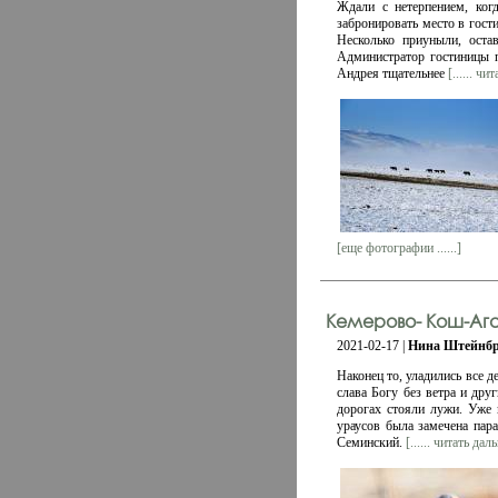
Ждали с нетерпением, ког
забронировать место в гости
Несколько приуныли, оста
Администратор гостиницы п
Андрея тщательнее
[...... чи
[еще фотографии ......]
Кемерово- Кош-Ага
2021-02-17 |
Нина Штейнбр
Наконец то, уладились все д
слава Богу без ветра и дру
дорогах стояли лужи. Уже 
ураусов была замечена пар
Семинский.
[...... читать дал