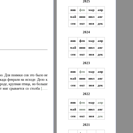
2025
янв
фев
мар
апр
май
июн
июл
авг
сен
окт
ноя
дек
2024
янв
фев
мар
апр
май
июн
июл
авг
сен
окт
ноя
дек
2023
янв
фев
мар
апр
во. Для поимки сов это было не
май
июн
июл
авг
када февраля на исходе. Дело к
роде, крупная птица, но больше
сен
окт
ноя
дек
от миг срывается со столба
[......
2022
янв
фев
мар
апр
май
июн
июл
авг
сен
окт
ноя
дек
2021