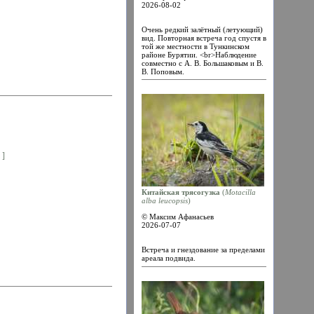
2026-08-02
Очень редкий залётный (летующий)
вид. Повторная встреча год спустя в
той же местности в Тункинском
районе Бурятии. <br>Наблюдение
совместно с А. В. Большаковым и В.
В. Поповым.
 ]
Китайская трясогузка
(
Motacilla
alba leucopsis
)
© Максим Афанасьев
2026-07-07
Встреча и гнездование за пределами
ареала подвида.