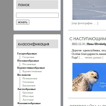
поиск
[еще фотографии ......]
С НАСТУПАЮЩИМ
классификация
2022-12-31 |
Нина Штейнбр
Дорогие одноклубники, поз
Гагарообразные
Особая благодарность наши
Гагаровые
Года!
[...... читать дальше ]
Поганкообразные
Поганковые
Буревестникообразные
Буревестниковые
Веслоногие
Пеликановые
Олушевые
Баклановые
Аистообразные
Цаплевые
Ибисовые
Аистовые
Фламингообразные