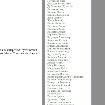
Гончарова Надя
Давыдик Константин
Дубиковский Дмитрий
Дьяченко Егор
Дёмина Мария
Евгения Басманова
Жбир Денис
Жуков Виктор
Иванов Михаил
Ивушкин Вадим
Исабеков Аскар
Исабеков Аскар
Карплюк Павел
Катунцев Александр
Кириллин Руслан
Клейменова Елена
Клюева Анастасия
Ковалев Константин
овых интересных путешествий.
Кочетков Александр
сею Эбелю. Счастливого Нового
Круглова Ирина
Кудинов Алексей
Кузьмин Владимир
Латыш Игорь
Маер Владимир
Мардонова Луиза
Мусиенко Евгения
Натыканец Виктор
Немежиковы Ольга и Александр
Нооген Летний лагерь
Панкратов Владимир
Писаревский Сергей
Плешкова Яна
Пожидаева Людмила
Попов Олег
Попова Ирина
Приезжих Вера
Романов Константин
Самодуров Константин