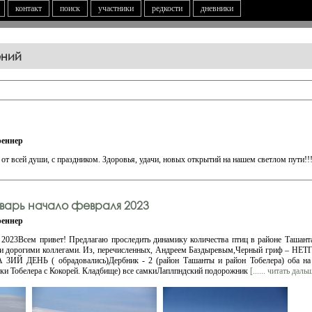
контакт
поиск
участники
редкости
дневники
ений
еннер
всей души, с праздником. Здоровья, удачи, новых открытий на нашем светлом пути!!
нварь начало февраля 2023
еннер
2023Всем привет! Предлагаю проследить динамику количества птиц в районе Ташанта
и дорогими коллегами. Из, перечисленных, Андреем Баздыревым,Черный гриф – НЕТГ
 ДЕНЬ ( обрадовались)Дербник - 2 (район Ташанты и район Тобелера) оба на 
чки Тобелера с Кокорей. Кладбище) все самкиЛаплпндский подорожник
[...... читать даль