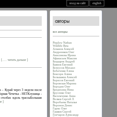
вход на сайт
english
авторы
все авторы
Pieplow Nathan
Wildlife Beta
Алзанов Алексей
Андреенков Олег
Анисимова Ирина
Афанасьев Максим
!
[...... читать дальше ]
Баздырев Андрей
Баянов Евгений
Белоусов Михаил
Бобаченко Елена
Боксорн Алина
Большаков Алексей
Борисов Евгений
Боровская Марина
Бородин Олег
Бредихина Нина
 – Курай через 3 недели после
Брусенко Олег
орная Чечетка - НЕТКлушица -
Васильченко Анна
столбах вдоль трассыБольшая
Волков Сергей Л.
ше ]
Воробьева Наталья
Воронов Денис
Гармс Олег
Гашков Сергей
Гончаров Александр