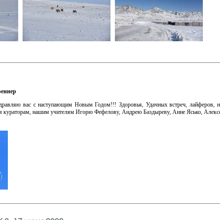
еннер
дравляю вас с наступающим Новым Годом!!! Здоровья, Удачных встреч, лайферов, н
м кураторам, нашим учителям Игорю Фефелову, Андрею Баздыреву, Анне Ясько, Алек