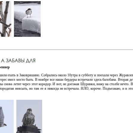
 А ЗАБАВЫ ДЛЯ
еннер
шили ехать в Заковряшино. Собрались около 10утра в субботу и поехали через Журавле
терес имел место быть. В ноябре все наши бердеры встречали здесь балобана. Вторая де
ы снова летят через этот коридор. И вот, не доезжая Шуринки, вижу на столбе нечто. В
ородатая неясыть, но там ее я никогда не встречала. НЛО, короче. Подъезжаю, и в эт