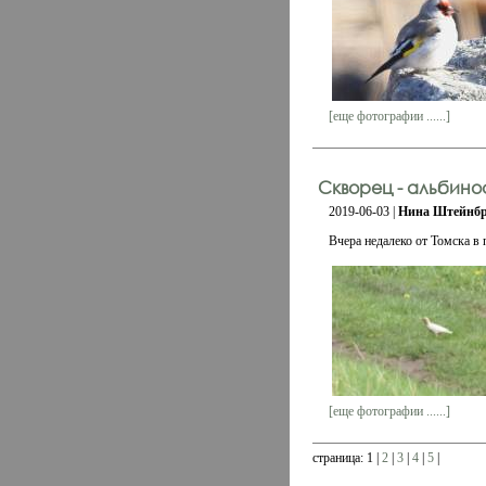
[еще фотографии ......]
Скворец - альбино
2019-06-03 |
Нина Штейнбр
Вчера недалеко от Томска в 
[еще фотографии ......]
страница: 1 |
2
|
3
|
4
|
5
|