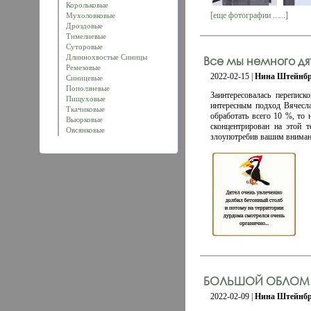
Корольковые
[еще фотографии ......]
Мухоловковые
Дроздовые
Тимелиевые
Суторовые
Длиннохвостые Синицы
Все мы немного дят
Ремезовые
2022-02-15 |
Нина Штейнбр
Синицевые
Поползневые
Заинтересовалась перепис
Пищуховые
интересным подход Вячесла
Ткачиковые
обработать всего 10 %, то
Вьюрковые
сконцентрирован на этой 
Овсянковые
злоупотребив вашим внима
БОЛЬШОЙ ОБЛОМ
2022-02-09 |
Нина Штейнбр