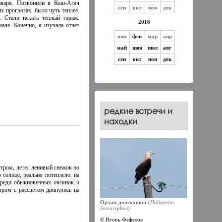
нваря. Позвонили в Кош-Агач
сен
окт
ноя
дек
их прогнозах, было чуть теплее.
 Стали искать теплый гараж.
2016
але. Конечно, я изучала отчет
янв
фев
мар
апр
май
июн
июл
авг
сен
окт
ноя
дек
редкие встречи и
находки
утром, летел ленивый снежок но
 солнце, реально потеплело, на
 Среди обыкновенных овсянок и
тром с рассветом двинулись на
Орлан-долгохвост
(
Haliaеetus
leucoryphus
)
© Игорь Фефелов