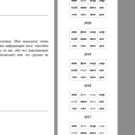
янв
фев
мар
апр
май
июн
июл
авг
сен
окт
ноя
дек
2020
янв
фев
мар
апр
май
июн
июл
авг
лотков. Мне показался очень
сен
окт
ноя
дек
ами информации мозг способен
у из нас, ибо чел максимально
2019
позволяет мне это сделать не
янв
фев
мар
апр
май
июн
июл
авг
сен
окт
ноя
дек
2018
янв
фев
мар
апр
май
июн
июл
авг
сен
окт
ноя
дек
2017
янв
фев
мар
апр
май
июн
июл
авг