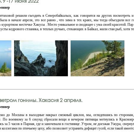
9 -17 июня 2022
еннер
таховой решили съездить в Северобайкальск, как говорится на других посмотреть и 
была в начале апреля, это все равно , что зима в тех краях, мы тогда объездили все г
в курортном местечке Хакусы . Место уникальное и сводящее с ума своей красотой. Пар 
кусты кедрового стланика, в теплых ручьях, стекающих в Байкал, жили стаи рыб, хотя 
етром гонимы. Хакасия 2 апреля.
еннер
ямо до Москвы в выходные накрыл снежный циклон, мы, оглядевшись по сторонам,
е. По военному за 6 секунд сбросали вещи и вечером пятницы метнулись в Краснояр
 за 5 часов в Парная, где и заночевали в гостинице .Утром, не доезжая Ужура, свернул
оллегами по птичьему цеху, ибо позволяет устранить дефицит гусей, если такой имеетс