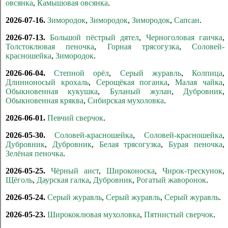
овсянка
,
Камышовая овсянка
.
2026-07-16.
Зимородок
,
Зимородок
,
Зимородок
,
Сапсан
.
2026-07-13.
Большой пёстрый дятел
,
Черноголовая гаичка
,
Толстоклювая пеночка
,
Горная трясогузка
,
Соловей-
красношейка
,
Зимородок
.
2026-06-04.
Степной орёл
,
Серый журавль
,
Колпица
,
Длинноносый крохаль
,
Серощёкая поганка
,
Малая чайка
,
Обыкновенная кукушка
,
Буланый жулан
,
Дубровник
,
Обыкновенная кряква
,
Сибирская мухоловка
.
2026-06-01.
Певчий сверчок
.
2026-05-30.
Соловей-красношейка
,
Соловей-красношейка
,
Дубровник
,
Дубровник
,
Белая трясогузка
,
Бурая пеночка
,
Зелёная пеночка
.
2026-05-25.
Чёрный аист
,
Широконоска
,
Чирок-трескунок
,
Щёголь
,
Даурская галка
,
Дубровник
,
Рогатый жаворонок
.
2026-05-24.
Серый журавль
,
Серый журавль
,
Серый журавль
.
2026-05-23.
Ширококлювая мухоловка
,
Пятнистый сверчок
.