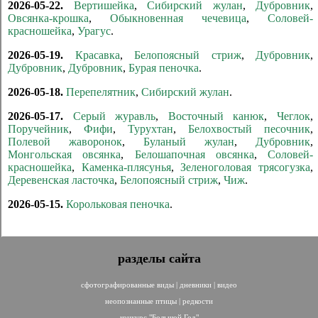
2026-05-22.
Вертишейка
,
Сибирский жулан
,
Дубровник
,
Овсянка-крошка
,
Обыкновенная чечевица
,
Соловей-
красношейка
,
Урагус
.
2026-05-19.
Красавка
,
Белопоясный стриж
,
Дубровник
,
Дубровник
,
Дубровник
,
Бурая пеночка
.
2026-05-18.
Перепелятник
,
Сибирский жулан
.
2026-05-17.
Серый журавль
,
Восточный канюк
,
Чеглок
,
Поручейник
,
Фифи
,
Турухтан
,
Белохвостый песочник
,
Полевой жаворонок
,
Буланый жулан
,
Дубровник
,
Монгольская овсянка
,
Белошапочная овсянка
,
Соловей-
красношейка
,
Каменка-плясунья
,
Зеленоголовая трясогузка
,
Деревенская ласточка
,
Белопоясный стриж
,
Чиж
.
2026-05-15.
Корольковая пеночка
.
разделы сайта
сфотографированные виды
|
дневники
|
видео
неопознанные птицы
|
редкости
конкурс "Большой Год"