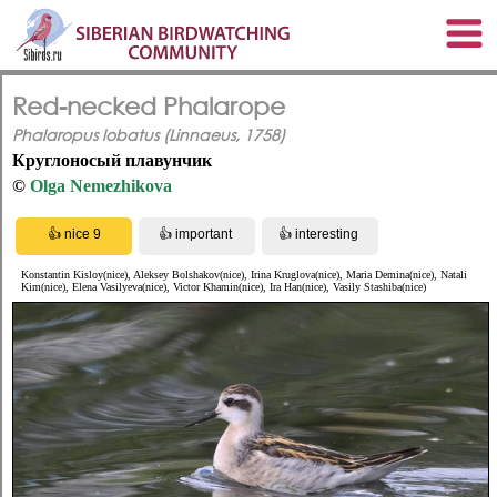
Red-necked Phalarope
Phalaropus lobatus (Linnaeus, 1758)
Круглоносый плавунчик
©
Olga Nemezhikova
Konstantin Kisloy(nice), Aleksey Bolshakov(nice), Irina Kruglova(nice), Maria Demina(nice), Natali
Kim(nice), Elena Vasilyeva(nice), Victor Khamin(nice), Ira Han(nice), Vasily Stashiba(nice)