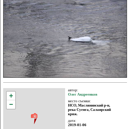
автор:
+
Олег Андреенков
место съемки:
−
НСО, Маслянинский р-н,
река Суенга, Салаирский
кряж.
дата:
2019-01-06