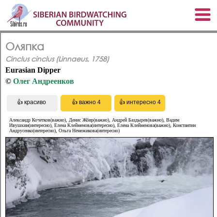
Оляпка
Cinclus cinclus (Linnaeus, 1758)
Eurasian Dipper
©
Олег Андреенков
Александр Кочетков(важно), Денис Жбир(важно), Андрей Баздырев(важно), Вадим
Ивушкин(интересно), Елена Клейменова(интересно), Елена Клейменова(важно), Константин
Андрусенко(интересно), Ольга Немежикова(интересно)