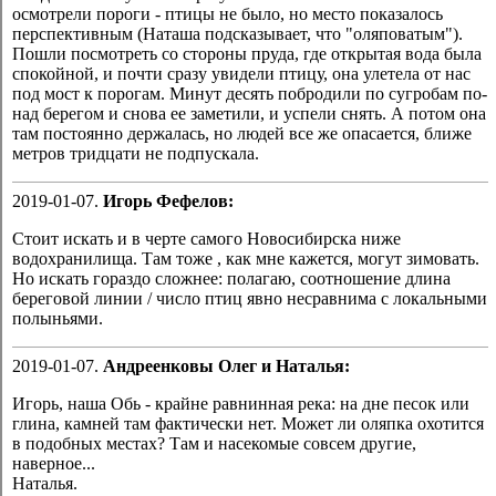
осмотрели пороги - птицы не было, но место показалось
перспективным (Наташа подсказывает, что "оляповатым").
Пошли посмотреть со стороны пруда, где открытая вода была
спокойной, и почти сразу увидели птицу, она улетела от нас
под мост к порогам. Минут десять побродили по сугробам по-
над берегом и снова ее заметили, и успели снять. А потом она
там постоянно держалась, но людей все же опасается, ближе
метров тридцати не подпускала.
2019-01-07.
Игорь Фефелов:
Стоит искать и в черте самого Новосибирска ниже
водохранилища. Там тоже , как мне кажется, могут зимовать.
Но искать гораздо сложнее: полагаю, соотношение длина
береговой линии / число птиц явно несравнима с локальными
полыньями.
2019-01-07.
Андреенковы Олег и Наталья:
Игорь, наша Обь - крайне равнинная река: на дне песок или
глина, камней там фактически нет. Может ли оляпка охотится
в подобных местах? Там и насекомые совсем другие,
наверное...
Наталья.