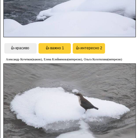
Александр Кочетков(важно), Елена Клейменова(интересно), Ольга Колотилина(интересно)