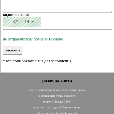
кодовое слово
не отправляется? поменяйте слово
* все поля обязательны для заполнения
разделы сайта
сфотографированные виды
|
дневники
|
видео
неопознанные птицы
|
редкости
конкурс "Большой Год"
прогноз на выходные
|
бердинг-туры
обратная связь:
info@birding.day