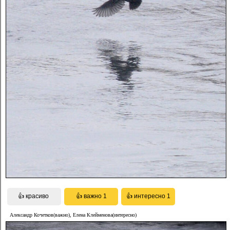
Александр Кочетков(важно), Елена Клейменова(интересно)