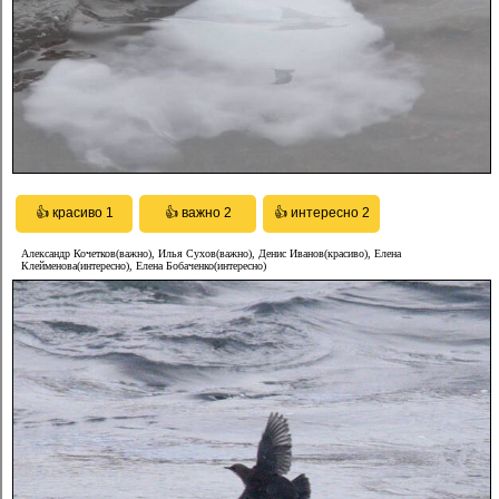
Александр Кочетков(важно), Илья Сухов(важно), Денис Иванов(красиво), Елена
Клейменова(интересно), Елена Бобаченко(интересно)