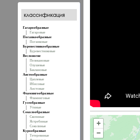
классификация
Гагарообразные
Гагаровые
Поганкообразные
Поганковые
Буревестникообразные
Буревестниковые
Веслоногие
Пеликановые
Олушевые
Баклановые
Аистообразные
Цаплевые
Ибисовые
Аистовые
Фламингообразные
Фламинговые
Гусеобразные
Утиные
Соколообразные
Скопиные
Ястребиные
+
Соколиные
Курообразные
−
Тетеревиные