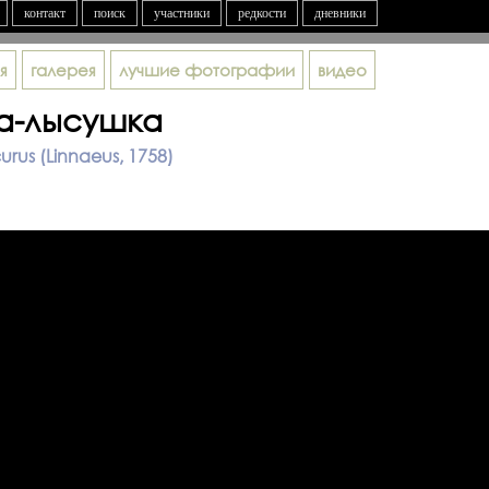
контакт
поиск
участники
редкости
дневники
я
галерея
лучшие фотографии
видео
ка-лысушка
rus (Linnaeus, 1758)