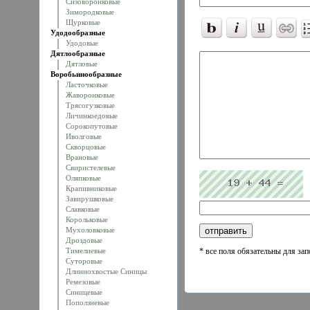
Сизоворонковые
Зимородковые
Щурковые
Удодообразные
Удодовые
Дятлообразные
Дятловые
Воробьинообразные
Ласточковые
Жаворонковые
Трясогузковые
Личинкоедовые
Сорокопутовые
Иволговые
Скворцовые
Врановые
Свиристелевые
Оляпковые
Крапивниковые
Завирушковые
Славковые
Корольковые
Мухоловковые
Дроздовые
Тимелиевые
* все поля обязательны для за
Суторовые
Длиннохвостые Синицы
Ремезовые
Синицевые
Поползневые