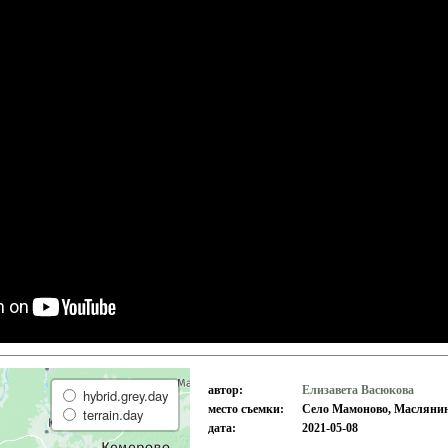
автор:
Елизавета Васюкова
hybrid.grey.day
место съемки:
Село Мамоново, Масляни
terrain.day
дата:
2021-05-08