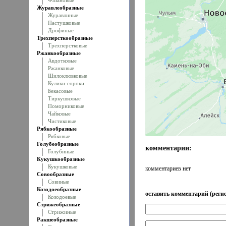
Фазановые
Журавлеобразные
Журавлиные
Пастушковые
Дрофиные
Трехперсткообразные
Трехперстковые
Ржанкообразные
Авдотковые
Ржанковые
Шилоклювковые
Кулики-сороки
Бекасовые
Тиркушковые
Поморниковые
Чайковые
Чистиковые
Рябкообразные
Рябковые
Голубеобразные
комментарии:
Голубиные
Кукушкообразные
Кукушковые
комментариев нет
Совообразные
Совиные
Козодоеобразные
оставить комментарий (регис
Козодоевые
Стрижеобразные
Стрижиные
Ракшеобразные