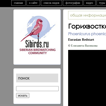
главная
о сайте
список видов
фотографии
видео
туры
общая информаци
Горихвост
Phoenicurus phoenicu
Eurasian Redstart
©
Елизавета Васюкова
поиск