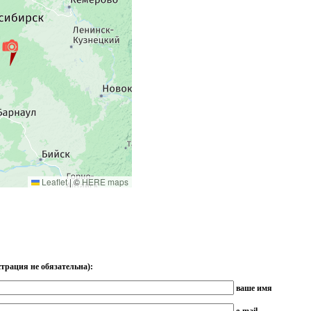
Leaflet
|
©
HERE maps
трация не обязательна):
ваше имя