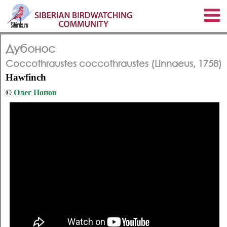
Дубонос
Coccothraustes coccothraustes (Linnaeus, 1758)
Hawfinch
©
Олег Попов