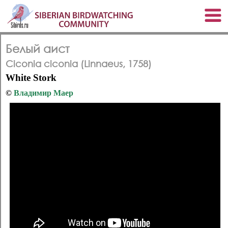
Белый аист
Ciconia ciconia (Linnaeus, 1758)
White Stork
©
Владимир Маер