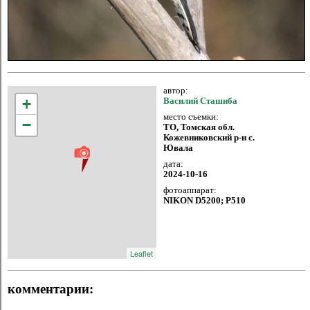
автор:
+
Василий Сташиба
место съемки:
−
ТО, Томская обл.
Кожевниковский р-н с.
Ювала
дата:
2024-10-16
фотоаппарат:
NIKON D5200; P510
Leaflet
комментарии: