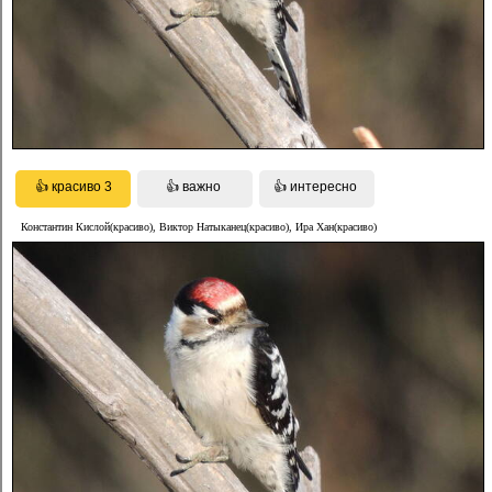
Константин Кислой(красиво), Виктор Натыканец(красиво), Ира Хан(красиво)