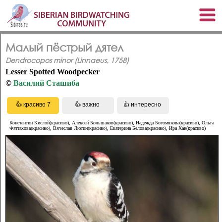
Малый пёстрый дятел
Dendrocopos minor (Linnaeus, 1758)
Lesser Spotted Woodpecker
©
Василий Сташиба
Константин Кислой(красиво), Алексей Большаков(красиво), Надежда Богомякова(красиво), Oльга
Фаттахова(красиво), Вячеслав Лютин(красиво), Екатерина Белова(красиво), Ира Хан(красиво)