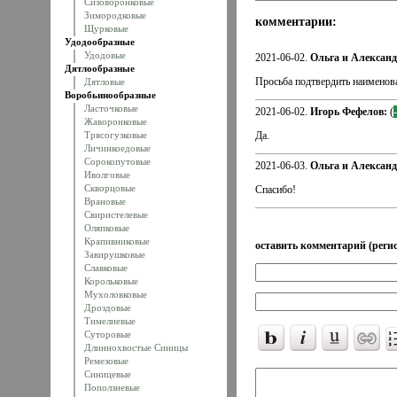
Сизоворонковые
Зимородковые
комментарии:
Щурковые
Удодообразные
Удодовые
2021-06-02.
Ольга и Алексан
Дятлообразные
Просьба подтвердить наименов
Дятловые
Воробьинообразные
Ласточковые
2021-06-02.
Игорь Фефелов:
(
Жаворонковые
Трясогузковые
Да.
Личинкоедовые
Сорокопутовые
2021-06-03.
Ольга и Алексан
Иволговые
Скворцовые
Спасибо!
Врановые
Свиристелевые
Оляпковые
Крапивниковые
оставить комментарий (регис
Завирушковые
Славковые
Корольковые
Мухоловковые
Дроздовые
Тимелиевые
Суторовые
Длиннохвостые Синицы
Ремезовые
Синицевые
Поползневые