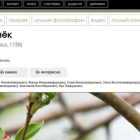
контакт
поиск
участники
редкости
дневники
я
галерея
лучшие фотографии
видео
полный раз
нёк
aeus, 1758)
иковы
 Фаттахова(красиво), Виктор Натыканец(красиво), Елена Васильева(красиво), Ольга Колотилина(красиво
анов(красиво), Константин Кислой(красиво), Ира Хан(красиво)