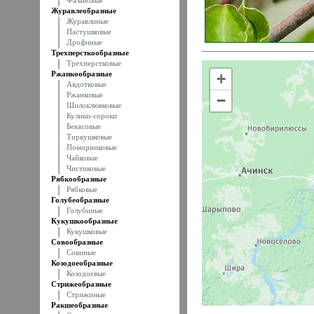
Фазановые
Журавлеобразные
Журавлиные
Пастушковые
Дрофиные
Трехперсткообразные
Трехперстковые
Ржанкообразные
+
Авдотковые
Ржанковые
−
Шилоклювковые
Кулики-сороки
Бекасовые
Тиркушковые
Поморниковые
Чайковые
Чистиковые
Рябкообразные
Рябковые
Голубеобразные
Голубиные
Кукушкообразные
Кукушковые
Совообразные
Совиные
Козодоеобразные
Козодоевые
Стрижеобразные
Стрижиные
Ракшеобразные