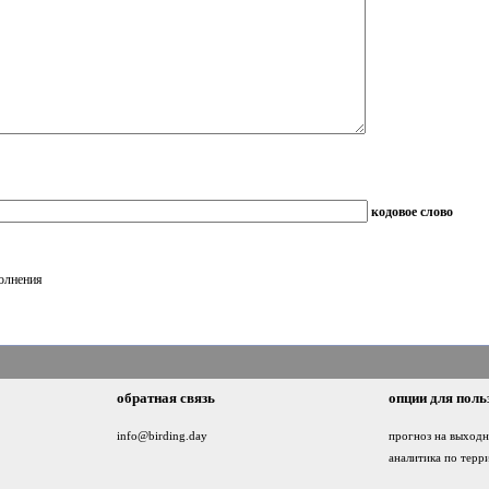
кодовое слово
полнения
обратная связь
опции для поль
info@birding.day
прогноз на выход
аналитика по терр