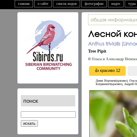
главная
о сайте
список видов
фотографии
видео
туры
общая информаци
Лесной ко
Anthus trivialis (Linn
Tree Pipit
©
Ольга и Александр Немеж
Денис Воронов(красиво), Oльга
Богданович(красиво), Андрей П
поиск