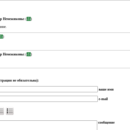
др Немежиковы:
(
-1-
)
ание.
-1-
)
др Немежиковы:
(
-1-
)
трация не обязательна):
ваше имя
e-mail
сообщение