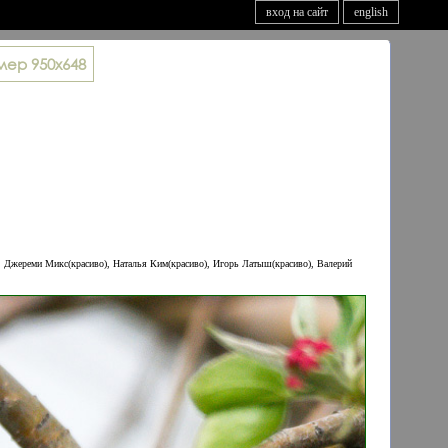
вход на сайт
english
мер
950x648
), Джереми Микс(красиво), Наталья Ким(красиво), Игорь Латыш(красиво), Валерий