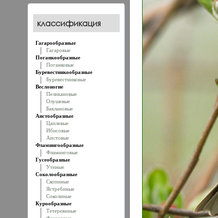
классификация
Гагарообразные
Гагаровые
Поганкообразные
Поганковые
Буревестникообразные
Буревестниковые
Веслоногие
Пеликановые
Олушевые
Баклановые
Аистообразные
Цаплевые
Ибисовые
Аистовые
Фламингообразные
Фламинговые
Гусеобразные
Утиные
Соколообразные
Скопиные
Ястребиные
Соколиные
Курообразные
Тетеревиные