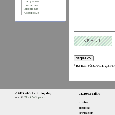
Пищуховые
Ткачиковые
Вьюрковые
Овсянковые
* все поля обязательны для за
© 2005-2026 kz.birding.day
разделы сайта
logo ©
ООО "АЗграфик"
о сайте
дневники
наблюдения