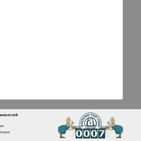
зователей
ные
итории