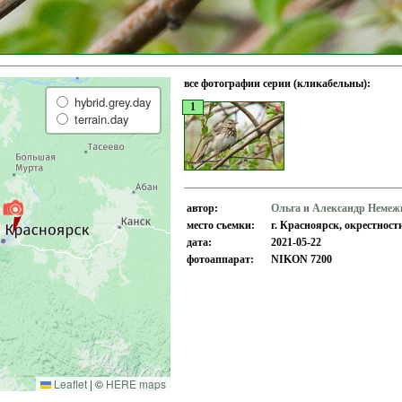
все фотографии серии (кликабельны):
hybrid.grey.day
1
terrain.day
автор:
Ольга и Александр Неме
место съемки:
г. Красноярск, окрестност
дата:
2021-05-22
фотоаппарат:
NIKON 7200
Leaflet
|
©
HERE maps