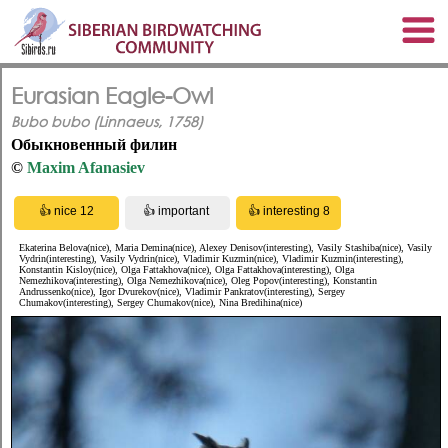
Eurasian Eagle-Owl
Bubo bubo (Linnaeus, 1758)
Обыкновенный филин
©
Maxim Afanasiev
Ekaterina Belova(nice), Maria Demina(nice), Alexey Denisov(interesting), Vasily Stashiba(nice), Vasily
Vydrin(interesting), Vasily Vydrin(nice), Vladimir Kuzmin(nice), Vladimir Kuzmin(interesting),
Konstantin Kisloy(nice), Olga Fattakhova(nice), Olga Fattakhova(interesting), Olga
Nemezhikova(interesting), Olga Nemezhikova(nice), Oleg Popov(interesting), Konstantin
Andrussenko(nice), Igor Dvurekov(nice), Vladimir Pankratov(interesting), Sergey
Chumakov(interesting), Sergey Chumakov(nice), Nina Bredihina(nice)