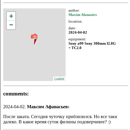
author:
+
Maxim Afanasiev
location:
−
date:
2024-04-02
equipment:
Sony a99 Sony 300mm f2.8G
+ TC2.0
Leaflet
comments:
2024-04-02.
Максим Афанасьев:
После заката. Сегодня чуточку приблизился. Но все таки
далеко. В какое время суток филины подоверчивее? :)