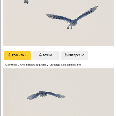
Андреенковы Олег и Наталья(красиво), Александр Кривцов(красиво)