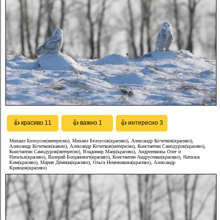
Михаил Белоусов(интересно), Михаил Белоусов(красиво), Александр Кочетков(красиво),
Александр Кочетков(важно), Александр Кочетков(интересно), Константин Самодуров(красиво),
Константин Самодуров(интересно), Владимир Маер(красиво), Андреенковы Олег и
Наталья(красиво), Валерий Богданович(красиво), Константин Андрусенко(красиво), Наталья
Ким(красиво), Мария Дёмина(красиво), Ольга Немежикова(красиво), Александр
Кривцов(красиво)