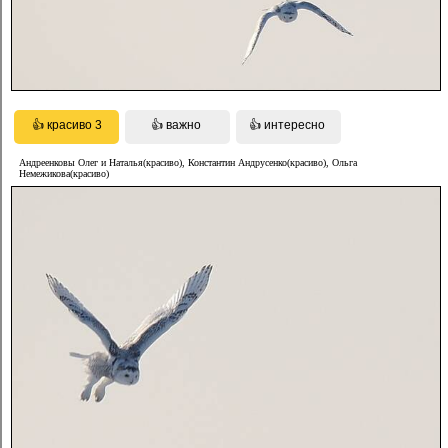
Андреенковы Олег и Наталья(красиво), Константин Андрусенко(красиво), Ольга
Немежикова(красиво)