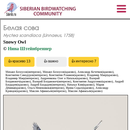
Белая сова
Nyctea scandiaca (Linnaeus, 1758)
Snowy Owl
©
Нина Штейнбреннер
Михаил Белоусов(интересно), Михаил Белоусов(красиво), Александр Кочетков(красиво),
Константин Самодуров(интересно), Константин Романов(красиво), Владимир Маер(красиво),
Владимир Маер(интересно), Андреенковы Олег и Наталья(красиво), Валерий
Богданович(красиво), Валерий Богданович(интересно), Константин Андрусенко(красиво), Андрей
Баздырев(красиво), Андрей Баздырев(интересно), Наталья Ким(красиво), Мария
Дёмина(красиво), Ольга Немежикова(интересно), Ирина Седых(красиво), Александр
Кривцов(красиво), Максим Афанасьев(интересно), Максим Афанасьев(красиво)