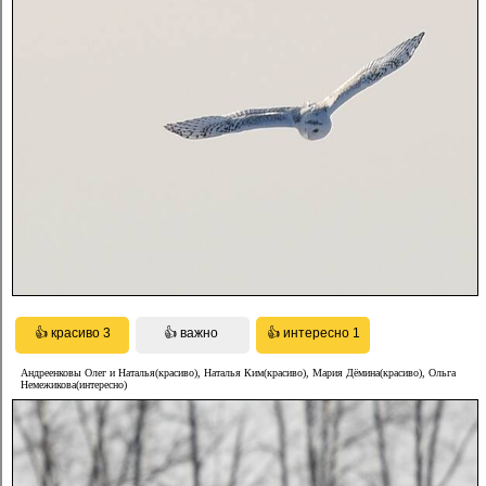
Андреенковы Олег и Наталья(красиво), Наталья Ким(красиво), Мария Дёмина(красиво), Ольга
Немежикова(интересно)