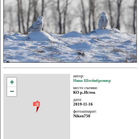
автор:
+
Нина Штейнбреннер
место съемки:
−
КО р..Исток
дата:
2019-11-16
фотоаппарат:
Nikon750