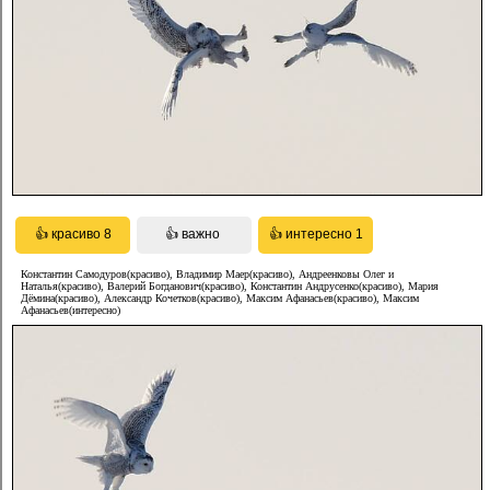
Константин Самодуров(красиво), Владимир Маер(красиво), Андреенковы Олег и
Наталья(красиво), Валерий Богданович(красиво), Константин Андрусенко(красиво), Мария
Дёмина(красиво), Александр Кочетков(красиво), Максим Афанасьев(красиво), Максим
Афанасьев(интересно)