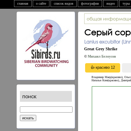
главная
о сайте
список видов
фотографии
видео
туры
общая информаци
Серый сор
Lanius excubitor (Lin
Great Grey Shrike
©
Михаил Белоусов
Владимир Маер(красиво), Ольга
Наталья Ким(красиво), Дмитрий
поиск