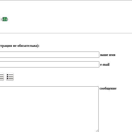
:
(
-1-
)
трация не обязательна):
ваше имя
e-mail
сообщение