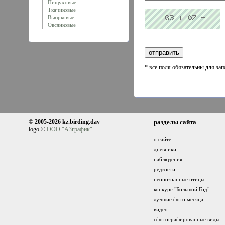
Пищуховые
Ткачиковые
Вьюрковые
Овсянковые
* все поля обязательны для за
© 2005-2026 kz.birding.day
разделы сайта
logo ©
ООО "АЗграфик"
о сайте
дневники
наблюдения
редкости
неопознанные птицы
конкурс "Большой Год"
лучшие фото месяца
видео
сфотографированные виды