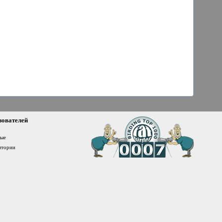
зователей
ные
итории