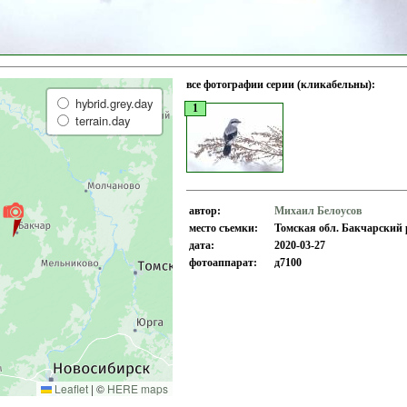
все фотографии серии (кликабельны):
hybrid.grey.day
1
terrain.day
автор:
Михаил Белоусов
место съемки:
Томская обл. Бакчарский р
дата:
2020-03-27
фотоаппарат:
д7100
Leaflet
|
©
HERE maps