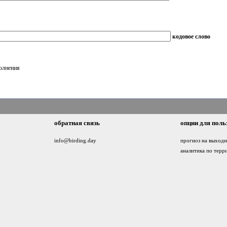
кодовое слово
полнения
обратная связь
опции для поль
info@birding.day
прогноз на выход
аналитика по терр