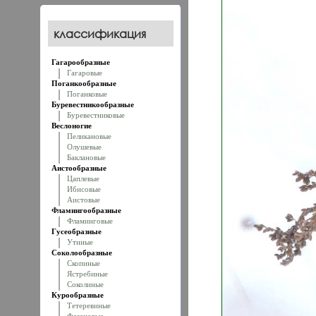
классификация
Гагарообразные
Гагаровые
Поганкообразные
Поганковые
Буревестникообразные
Буревестниковые
Веслоногие
Пеликановые
Олушевые
Баклановые
Аистообразные
Цаплевые
Ибисовые
Аистовые
Фламингообразные
Фламинговые
Гусеобразные
Утиные
Соколообразные
Скопиные
Ястребиные
Соколиные
Курообразные
Тетеревиные