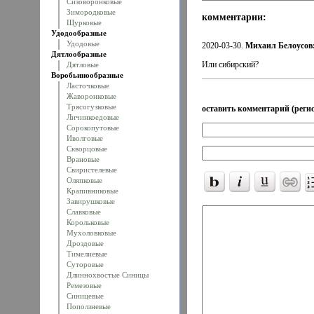
Сизоворонковые
Зимородковые
комментарии:
Щурковые
Удодообразные
Удодовые
2020-03-30.
Михаил Белоусов
Дятлообразные
Или сибирский?
Дятловые
Воробьинообразные
Ласточковые
Жаворонковые
Трясогузковые
оставить комментарий (регис
Личинкоедовые
Сорокопутовые
Иволговые
Скворцовые
Врановые
Свиристелевые
Оляпковые
Крапивниковые
Завирушковые
Славковые
Корольковые
Мухоловковые
Дроздовые
Тимелиевые
Суторовые
Длиннохвостые Синицы
Ремезовые
Синицевые
Поползневые