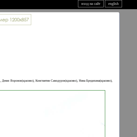
вход на сайт
english
мер
1200x857
, Денис Воронов(красиво), Константин Самодуров(красиво), Нина Бредихина(красиво),