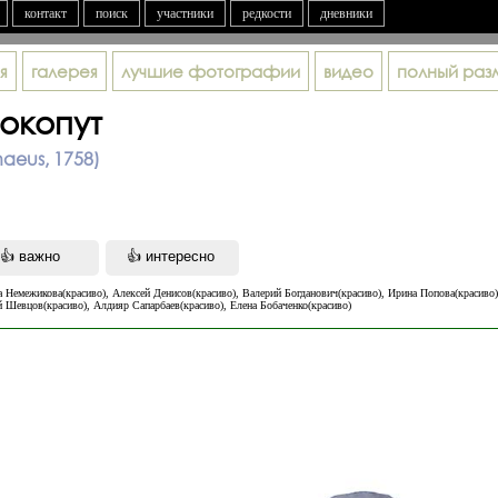
контакт
поиск
участники
редкости
дневники
я
галерея
лучшие фотографии
видео
полный раз
окопут
naeus, 1758)
 Немежикова(красиво), Алексей Денисов(красиво), Валерий Богданович(красиво), Ирина Попова(красиво)
 Шевцов(красиво), Алдияр Сапарбаев(красиво), Елена Бобаченко(красиво)