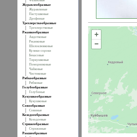
Фазановые
Журавлеобразные
Журавлиные
Пастушковые
Дрофиные
Трехперсткообразные
Трехперстковые
Ржанкообразные
+
Авдотковые
Ржанковые
−
Шилоклювковые
Кулики-сороки
Бекасовые
Тиркушковые
Поморниковые
Чайковые
Чистиковые
Рябкообразные
Рябковые
Голубеобразные
Голубиные
Кукушкообразные
Кукушковые
Совообразные
Совиные
Козодоеобразные
Козодоевые
Стрижеобразные
Стрижиные
Ракшеобразные