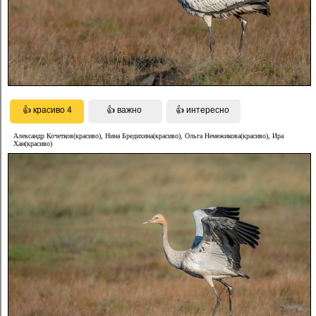
Александр Кочетков(красиво), Нина Бредихина(красиво), Ольга Немежикова(красиво), Ира
Хан(красиво)