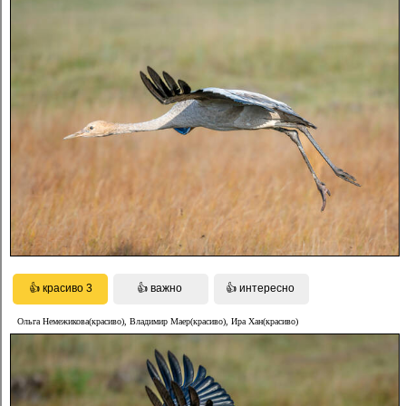
Ольга Немежикова(красиво), Владимир Маер(красиво), Ира Хан(красиво)