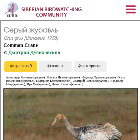
Серый журавль
Grus grus (Linnaeus, 1758)
Common Crane
©
Дмитрий Дубиковский
Александр Кочетков(красиво), Михаил Иванов(красиво), Надежда Орлова(красиво), Ольга
Немежикова(красиво), Екатерина Белова(красиво), Дмитрий Шевцов(красиво), Владимир
Маер(красиво), Ира Хан(красиво), Денис Казаков(красиво)