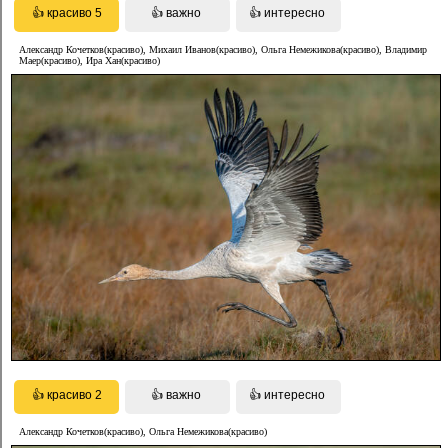
Александр Кочетков(красиво), Михаил Иванов(красиво), Ольга Немежикова(красиво), Владимир
Маер(красиво), Ира Хан(красиво)
Александр Кочетков(красиво), Ольга Немежикова(красиво)