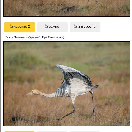
Ольга Немежикова(красиво), Ира Хан(красиво)