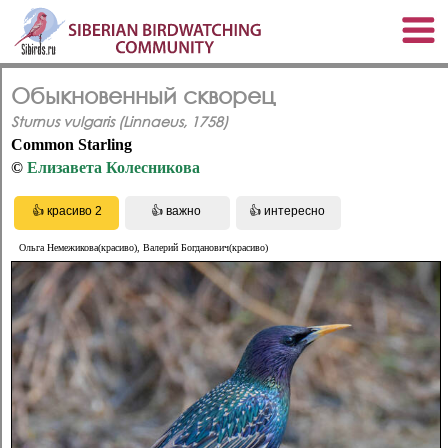
Обыкновенный скворец
Sturnus vulgaris (Linnaeus, 1758)
Common Starling
©
Елизавета Колесникова
Ольга Немежикова(красиво), Валерий Богданович(красиво)