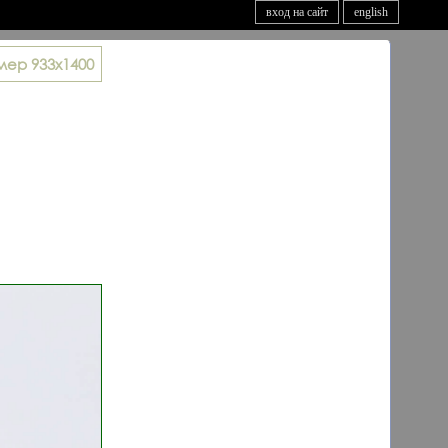
вход на сайт
english
мер
933x1400