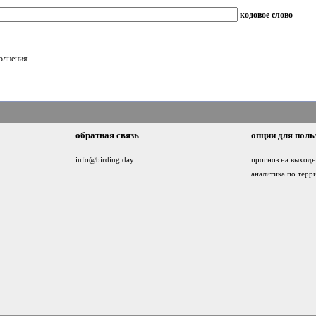
кодовое слово
полнения
обратная связь
опции для поль
info@birding.day
прогноз на выход
аналитика по терр