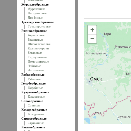
Фазановые
Журавлеобразные
Журавлиные
Пастушковые
Дрофиные
Трехперсткообразные
Трехперстковые
+
Ржанкообразные
Авдотковые
−
Ржанковые
Шилоклювковые
Кулики-сороки
Бекасовые
Тиркушковые
Поморниковые
Чайковые
Чистиковые
Рябкообразные
Рябковые
Голубеобразные
Голубиные
Кукушкообразные
Кукушковые
Совообразные
Совиные
Козодоеобразные
Козодоевые
Стрижеобразные
Стрижиные
Ракшеобразные