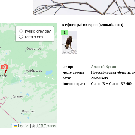
все фотографии серии (кликабельны):
hybrid.grey.day
1
terrain.day
автор:
Алексей Букин
место съемки:
Новосибирская область, ок
дата:
2026-05-05
фотоаппарат:
Canon R + Canon RF 600 m
Leaflet
|
©
HERE maps