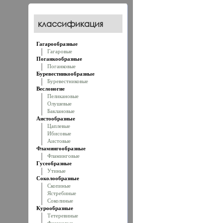
классификация
Гагарообразные
Гагаровые
Поганкообразные
Поганковые
Буревестникообразные
Буревестниковые
Веслоногие
Пеликановые
Олушевые
Баклановые
Аистообразные
Цаплевые
Ибисовые
Аистовые
Фламингообразные
Фламинговые
Гусеобразные
Утиные
Соколообразные
Скопиные
Ястребиные
Соколиные
Курообразные
Тетеревиные