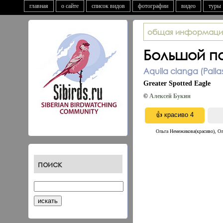
главная
о сайте
список видов
фотографии
видео
туры
общая информаци
Большой п
Aquila clanga (Pallas
Greater Spotted Eagle
©
Алексей Букин
Ольга Немежикова(красиво), Oл
поиск