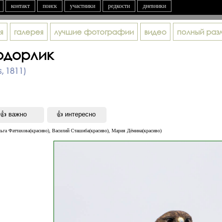
контакт
поиск
участники
редкости
дневники
я
галерея
лучшие фотографии
видео
полный раз
одорлик
, 1811)
ьга Фаттахова(красиво), Василий Сташиба(красиво), Мария Дёмина(красиво)