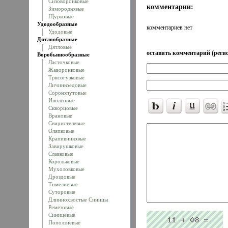
Сизоворонковые
комментарии:
Зимородковые
Щурковые
Удодообразные
комментариев нет
Удодовые
Дятлообразные
Дятловые
оставить комментарий (регис
Воробьинообразные
Ласточковые
Жаворонковые
Трясогузковые
Личинкоедовые
Сорокопутовые
Иволговые
Скворцовые
Врановые
Свиристелевые
Оляпковые
Крапивниковые
Завирушковые
Славковые
Корольковые
Мухоловковые
Дроздовые
Тимелиевые
Суторовые
Длиннохвостые Синицы
Ремезовые
Синицевые
Поползневые