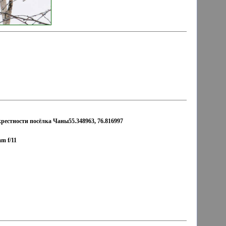
рестности посёлка Чаны55.348963, 76.816997
m f/11