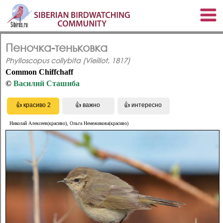
Пеночка-теньковка
Phylloscopus collybita (Vieillot, 1817)
Common Chiffchaff
©
Василий Сташиба
Николай Алексеев(красиво), Ольга Немежикова(красиво)