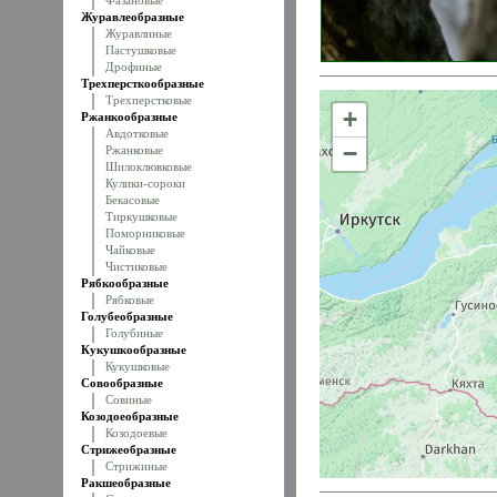
Фазановые
Журавлеобразные
Журавлиные
Пастушковые
Дрофиные
Трехперсткообразные
Трехперстковые
+
Ржанкообразные
Авдотковые
−
Ржанковые
Шилоклювковые
Кулики-сороки
Бекасовые
Тиркушковые
Поморниковые
Чайковые
Чистиковые
Рябкообразные
Рябковые
Голубеобразные
Голубиные
Кукушкообразные
Кукушковые
Совообразные
Совиные
Козодоеобразные
Козодоевые
Стрижеобразные
Стрижиные
Ракшеобразные