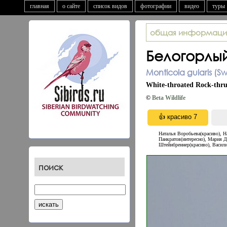
главная
о сайте
список видов
фотографии
видео
туры
общая информаци
Белогорлы
Monticola gularis (S
White-throated Rock-thr
©
Beta Wildlife
Наталья Воробьева(красиво), Н
Панкратов(интересно), Мария Д
Штейнбреннер(красиво), Васили
поиск