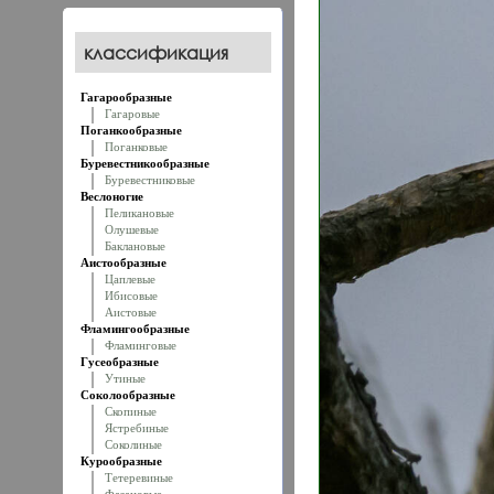
классификация
Гагарообразные
Гагаровые
Поганкообразные
Поганковые
Буревестникообразные
Буревестниковые
Веслоногие
Пеликановые
Олушевые
Баклановые
Аистообразные
Цаплевые
Ибисовые
Аистовые
Фламингообразные
Фламинговые
Гусеобразные
Утиные
Соколообразные
Скопиные
Ястребиные
Соколиные
Курообразные
Тетеревиные