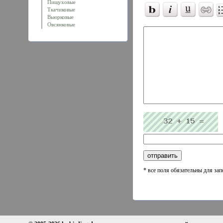
Пищуховые
Ткачиковые
Вьюрковые
Овсянковые
* все поля обязательны для за