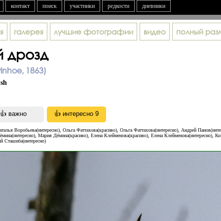
контакт
поиск
участники
редкости
дневники
я
галерея
лучшие фотографии
видео
полный раз
й дрозд
winhoe, 1863)
ush
аталья Воробьева(интересно), Oльга Фаттахова(красиво), Oльга Фаттахова(интересно), Андрей Панов(инте
ёмина(интересно), Мария Дёмина(красиво), Елена Клейменова(красиво), Елена Клейменова(интересно), Ко
й Сташиба(интересно)