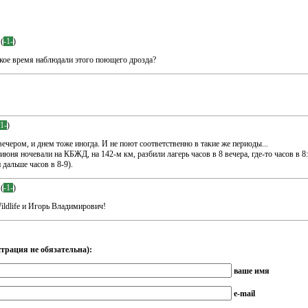
(
-1-
)
акое время наблюдали этого поющего дрозда?
-1-
)
ечером, и днем тоже иногда. И не поют соответственно в такие же периоды...
 июня ночевали на КБЖД, на 142-м км, разбили лагерь часов в 8 вечера, где-то часов в 8:
дальше часов в 8-9).
(
-1-
)
ldlife и Игорь Владимирович!
трация не обязательна):
ваше имя
e-mail