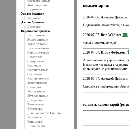
Сизоворонковые
Зимородковые
комментарии:
Щурковые
Удодообразные
2026-07-06.
Алексей Денисов:
Удодовые
Дятлообразные
Подскажите, пожалуйста, а в к
Дятловые
Воробьинообразные
2026-07-07.
Beta Wildlife:
(
-1-
)
Ласточковые
Жаворонковые
часов в восемь вечера)
Трясогузковые
Личинкоедовые
2026-07-07.
Игорь Фефелов:
(
Сорокопутовые
Иволговые
А вообще они и утром поют, и в
Скворцовые
Несколько лет назад в середине
Врановые
больше уже не услышали (ушли 
Свиристелевые
Оляпковые
Крапивниковые
2026-07-07.
Алексей Денисов:
Завирушковые
Спасибо за информацию Beta Wi
Славковые
Корольковые
Мухоловковые
Дроздовые
Тимелиевые
оставить комментарий (регис
Суторовые
Длиннохвостые Синицы
Ремезовые
Синицевые
Поползневые