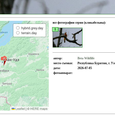
все фотографии серии (кликабельны):
hybrid.grey.day
1
terrain.day
автор:
Beta Wildlife
место съемки:
Республика Бурятия, г. Ул
дата:
2026-07-05
фотоаппарат:
Leaflet
|
©
HERE maps