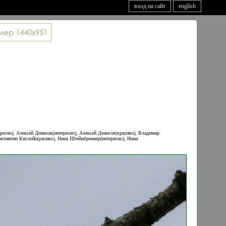
вход на сайт
english
мер
1440x951
ресно), Алексей Денисов(интересно), Алексей Денисов(красиво), Владимир
нстантин Кислой(красиво), Нина Штейнбреннер(интересно), Нина