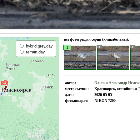
все фотографии серии (кликабельны):
hybrid.grey.day
2
3
1
terrain.day
автор:
Ольга и Александр Неме
место съемки:
Красноярск, отстойники Т
дата:
2026-05-05
фотоаппарат:
NIKON 7200