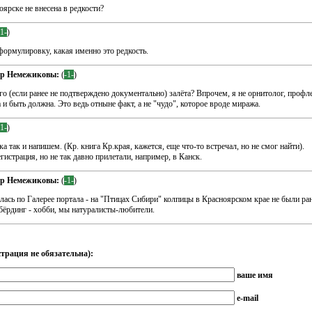
ярске не внесена в редкости?
-1-
)
формулировку, какая именно это редкость.
др Немежиковы:
(
-1-
)
го (если ранее не подтверждено документально) залёта? Впрочем, я не орнитолог, профл
и быть должна. Это ведь отныне факт, а не "чудо", которое вроде миража.
-1-
)
а так и напишем. (Кр. книга Кр.края, кажется, еще что-то встречал, но не смог найти).
истрация, но не так давно прилетали, например, в Канск.
др Немежиковы:
(
-1-
)
лась по Галерее портала - на "Птицах Сибири" колпицы в Красноярском крае не были ра
бёрдинг - хобби, мы натуралисты-любители.
трация не обязательна):
ваше имя
e-mail