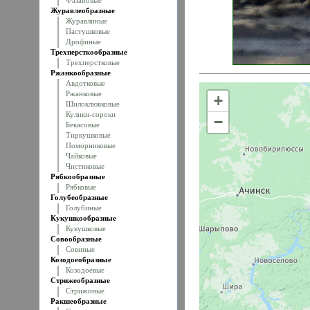
Фазановые
Журавлеобразные
Журавлиные
Пастушковые
Дрофиные
Трехперсткообразные
Трехперстковые
Ржанкообразные
Авдотковые
Ржанковые
+
Шилоклювковые
Кулики-сороки
−
Бекасовые
Тиркушковые
Поморниковые
Чайковые
Чистиковые
Рябкообразные
Рябковые
Голубеобразные
Голубиные
Кукушкообразные
Кукушковые
Совообразные
Совиные
Козодоеобразные
Козодоевые
Стрижеобразные
Стрижиные
Ракшеобразные