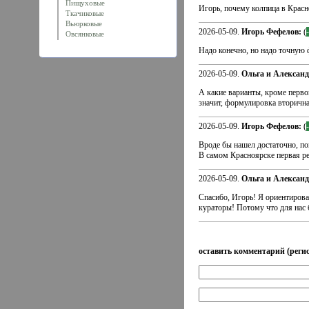
Пищуховые
Игорь, почему колпица в Красно
Ткачиковые
Вьюрковые
2026-05-09.
Игорь Фефелов:
(
Овсянковые
Надо конечно, но надо точную 
2026-05-09.
Ольга и Алексан
А какие варианты, кроме перво
значит, формулировка вторична 
2026-05-09.
Игорь Фефелов:
(
Вроде бы нашел достаточно, пок
В самом Красноярске первая рег
2026-05-09.
Ольга и Алексан
Спасибо, Игорь! Я ориентирова
кураторы! Потому что для нас 
оставить комментарий (регис