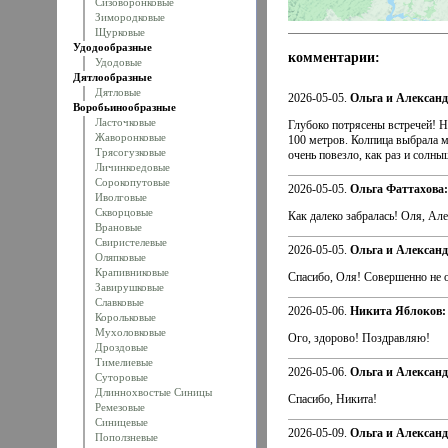
Сизоворонковые
Зимородковые
Щурковые
Удодообразные
комментарии:
Удодовые
Дятлообразные
Дятловые
2026-05-05.
Ольга и Алексан
Воробьинообразные
Ласточковые
Глубоко потрясены встречей! Н
Жаворонковые
100 метров. Колпица выбрала ме
Трясогузковые
очень повезло, как раз и солны
Личинкоедовые
Сорокопутовые
2026-05-05.
Oльга Фаттахова:
Иволговые
Скворцовые
Как далеко забралась! Оля, Ал
Врановые
Свиристелевые
2026-05-05.
Ольга и Алексан
Оляпковые
Крапивниковые
Спасибо, Оля! Совершенно не 
Завирушковые
Славковые
2026-05-06.
Никита Яблоков:
Корольковые
Мухоловковые
Ого, здорово! Поздравляю!
Дроздовые
Тимелиевые
2026-05-06.
Ольга и Алексан
Суторовые
Длиннохвостые Синицы
Спасибо, Никита!
Ремезовые
Синицевые
2026-05-09.
Ольга и Алексан
Поползневые