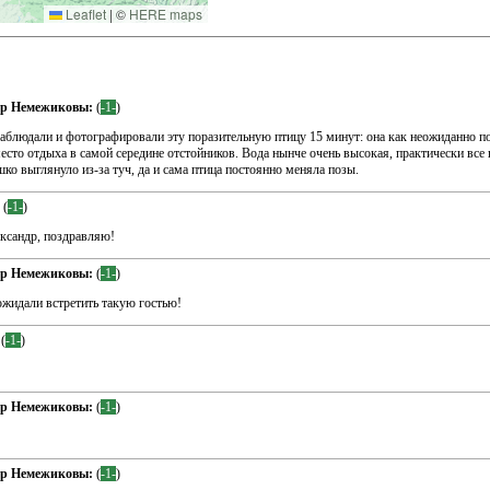
Leaflet
|
©
HERE maps
др Немежиковы:
(
-1-
)
аблюдали и фотографировали эту поразительную птицу 15 минут: она как неожиданно поя
сто отдыха в самой середине отстойников. Вода нынче очень высокая, практически все п
шко выглянуло из-за туч, да и сама птица постоянно меняла позы.
(
-1-
)
ександр, поздравляю!
др Немежиковы:
(
-1-
)
ожидали встретить такую гостью!
(
-1-
)
др Немежиковы:
(
-1-
)
др Немежиковы:
(
-1-
)