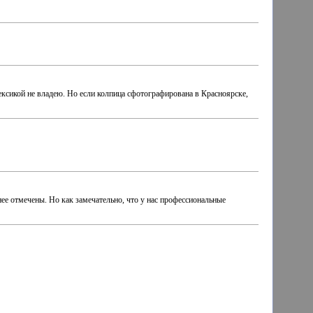
ексикой не владею. Но если колпица сфотографирована в Красноярске,
нее отмечены. Но как замечательно, что у нас профессиональные