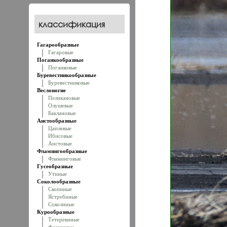
классификация
Гагарообразные
Гагаровые
Поганкообразные
Поганковые
Буревестникообразные
Буревестниковые
Веслоногие
Пеликановые
Олушевые
Баклановые
Аистообразные
Цаплевые
Ибисовые
Аистовые
Фламингообразные
Фламинговые
Гусеобразные
Утиные
Соколообразные
Скопиные
Ястребиные
Соколиные
Курообразные
Тетеревиные