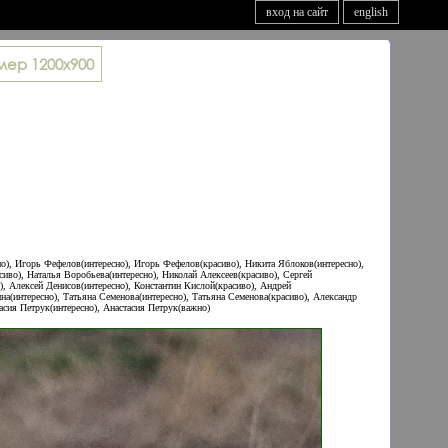
вход на сайт
english
мер
1200x900
но), Игорь Фефелов(интересно), Игорь Фефелов(красиво), Никита Яблоков(интересно),
иво), Наталья Воробьева(интересно), Николай Алексеев(красиво), Сергей
), Алексей Денисов(интересно), Константин Кислой(красиво), Андрей
(интересно), Татьяна Семенова(интересно), Татьяна Семенова(красиво), Александр
асия Петрук(интересно), Анастасия Петрук(важно)