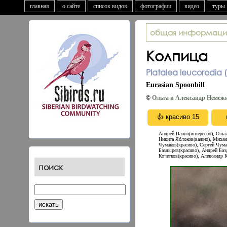
главная
о сайте
список видов
фотографии
видео
туры
общая информаци
Колпица
Platalea leucorodia 
Eurasian Spoonbill
©
Ольга и Александр Немеж
Андрей Панов(интересно), Oльг
Никита Яблоков(важно), Михаил
Чумаков(красиво), Сергей Чума
Баздырев(красиво), Андрей Баз
Кочетков(красиво), Александр 
поиск