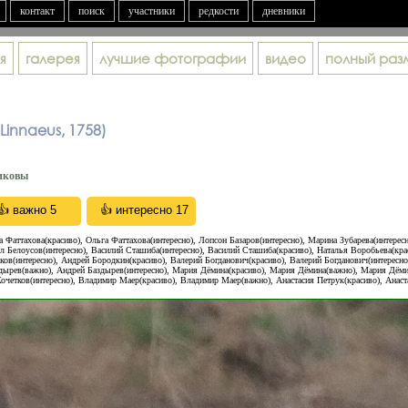
контакт
поиск
участники
редкости
дневники
я
галерея
лучшие фотографии
видео
полный раз
(Linnaeus, 1758)
иковы
а Фаттахова(красиво), Oльга Фаттахова(интересно), Лопсон Базаров(интересно), Марина Зубарева(интерес
 Белоусов(интересно), Василий Сташиба(интересно), Василий Сташиба(красиво), Наталья Воробьева(крас
ков(интересно), Андрей Бородкин(красиво), Валерий Богданович(красиво), Валерий Богданович(интересно
дырев(важно), Андрей Баздырев(интересно), Мария Дёмина(красиво), Мария Дёмина(важно), Мария Дёмина
Кочетков(интересно), Владимир Маер(красиво), Владимир Маер(важно), Анастасия Петрук(красиво), Анаст