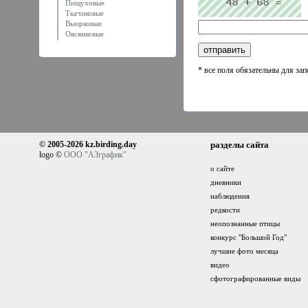
Пищуховые
Ткачиковые
Вьюрковые
Овсянковые
* все поля обязательны для за
© 2005-2026 kz.birding.day
разделы сайта
logo ©
ООО "АЗграфик"
о сайте
дневники
наблюдения
редкости
неопознанные птицы
конкурс "Большой Год"
лучшие фото месяца
видео
сфотографированные виды