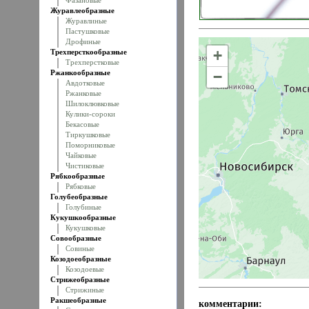
Фазановые
Журавлеобразные
Журавлиные
Пастушковые
Дрофиные
+
Трехперсткообразные
Трехперстковые
Ржанкообразные
−
Авдотковые
Ржанковые
Шилоклювковые
Кулики-сороки
Бекасовые
Тиркушковые
Поморниковые
Чайковые
Чистиковые
Рябкообразные
Рябковые
Голубеобразные
Голубиные
Кукушкообразные
Кукушковые
Совообразные
Совиные
Козодоеобразные
Козодоевые
Стрижеобразные
Стрижиные
Ракшеобразные
комментарии: