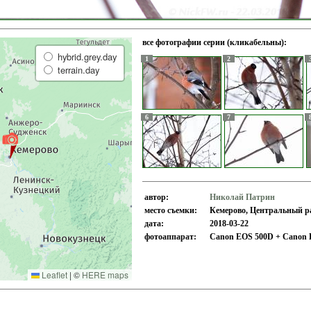
все фотографии серии (кликабельны):
hybrid.grey.day
1
2
terrain.day
6
7
автор:
Николай Патрин
место съемки:
Кемерово, Центральный ра
дата:
2018-03-22
фотоаппарат:
Canon EOS 500D + Canon E
Leaflet
|
©
HERE maps