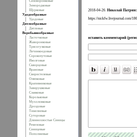
Сизоворонковые
Зимородковые
Щурковые
2018-04-26.
Николай Патрин:
Удодообразные
https://nickfw.livejournal.com/18
Удодовые
Дятлообразные
Дятловые
Воробьинообразные
Ласточковые
оставить комментарий (регис
Жаворонковые
Трясогузковые
Личинкоедовые
Сорокопутовые
Иволговые
Скворцовые
Врановые
Свиристелевые
Оляпковые
Крапивниковые
Завирушковые
Славковые
Корольковые
Мухоловковые
Дроздовые
Тимелиевые
Суторовые
Длиннохвостые Синицы
Ремезовые
Синицевые
Поползневые