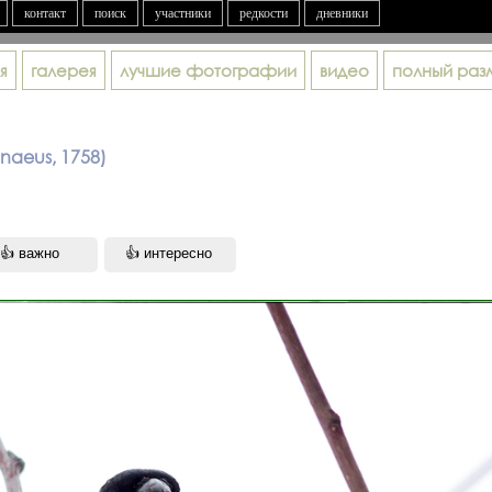
контакт
поиск
участники
редкости
дневники
я
галерея
лучшие фотографии
видео
полный раз
nnaeus, 1758)