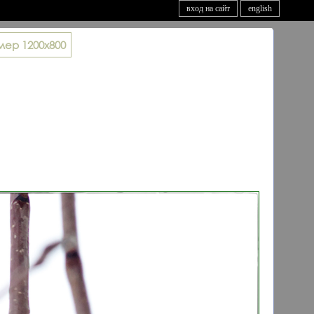
вход на сайт
english
мер
1200x800