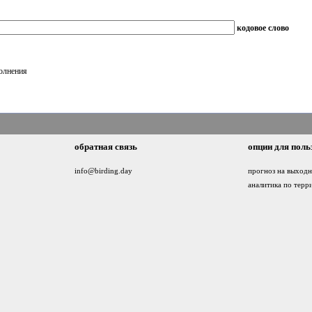
кодовое слово
полнения
обратная связь
опции для поль
info@birding.day
прогноз на выход
аналитика по терр