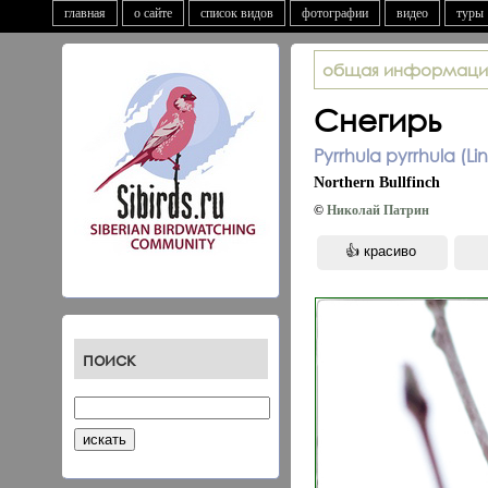
главная
о сайте
список видов
фотографии
видео
туры
общая информаци
Снегирь
Pyrrhula pyrrhula (Li
Northern Bullfinch
©
Николай Патрин
поиск