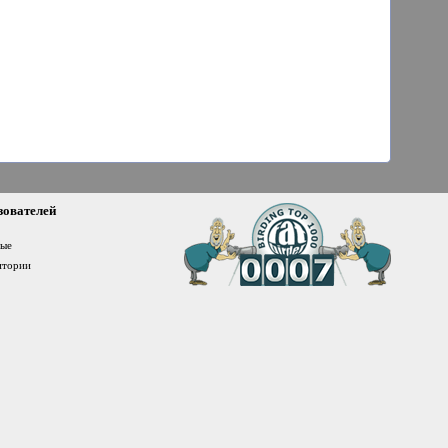
зователей
ные
итории