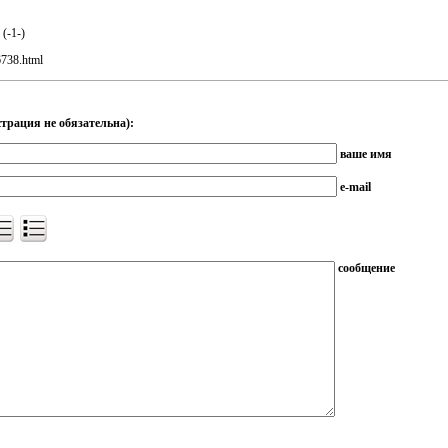
(
-1-
)
6738.html
трация не обязательна):
ваше имя
e-mail
сообщение