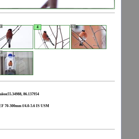
3
5
4
8
йон55.34988, 86.137954
F 70-300mm f/4.0-5.6 IS USM