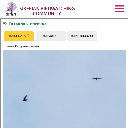
©
Татьяна Семенова
Родион Вахрушев(красиво)