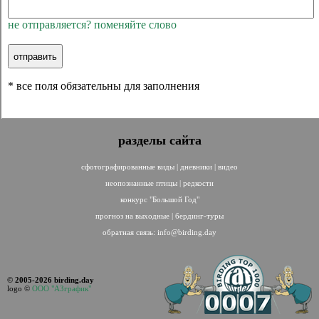
не отправляется? поменяйте слово
* все поля обязательны для заполнения
разделы сайта
сфотографированные виды
|
дневники
|
видео
неопознанные птицы
|
редкости
конкурс "Большой Год"
прогноз на выходные
|
бердинг-туры
обратная связь:
info@birding.day
© 2005-2026 birding.day
logo ©
ООО "АЗграфик"