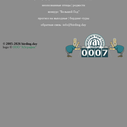
неопознанные птицы
|
редкости
конкурс "Большой Год"
прогноз на выходные
|
бердинг-туры
обратная связь:
info@birding.day
© 2005-2026 birding.day
logo ©
ООО "АЗграфик"