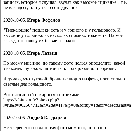
записях, которые я слушал, звучат как высокое "циканье", т.е.
не как здесь, или у него есть другие?
2020-10-05.
Игорь Фефелов:
"Тиркающие" позывки есть и у горного и у гольцового. И
высокие у гольцового, насколько помню, тоже есть. На мой
взгляд, по голосу их бывает сложно.
2020-10-05.
Игорь Латыш:
По моему мнению, по такому фото нельзя определить, какой
это конек: луговой, пятнистый, гольцовый или горный.
Я думаю, что луговой, брови не видно на фото, ноги сильно
светлые для гольцового.
Вот пятнистый с жирными штрихами:
https://sibirds.ru/v2photo.php?
l=ru&s=062504712&n=2&t=417&p=0&sortby=1&sor=desc&saut=al
2020-10-05.
Андрей Баздырев:
Не уверен что по данному фото можно однозначно