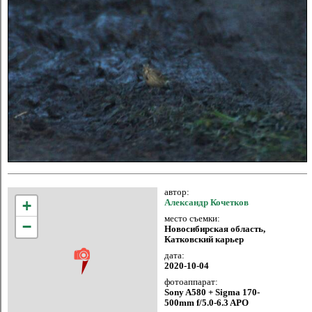
автор:
+
Александр Кочетков
место съемки:
−
Новосибирская область,
Катковский карьер
дата:
2020-10-04
фотоаппарат:
Sony A580 + Sigma 170-
500mm f/5.0-6.3 APO