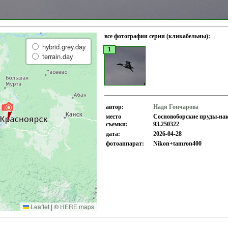
все фотографии серии (кликабельны):
hybrid.grey.day
1
terrain.day
автор:
Надя Гончарова
место
Сосновоборские пруды-нак
съемки:
93.250322
дата:
2026-04-28
фотоаппарат:
Nikon+tamron400
Leaflet
|
©
HERE maps