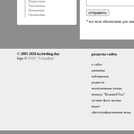
Пищуховые
Ткачиковые
Вьюрковые
Овсянковые
* все поля обязательны для за
© 2005-2026 kz.birding.day
разделы сайта
logo ©
ООО "АЗграфик"
о сайте
дневники
наблюдения
редкости
неопознанные птицы
конкурс "Большой Год"
лучшие фото месяца
видео
сфотографированные виды