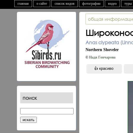
главная
о сайте
список видов
фотографии
видео
туры
общая информаци
Широконо
Anas clypeata (Linna
Northern Shoveler
©
Надя Гончарова
поиск