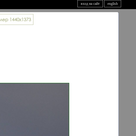
вход на сайт
english
мер
1440x1373