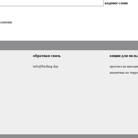
кодовое слово
полнения
обратная связь
опции для поль
info@birding.day
прогноз на выход
аналитика по терр