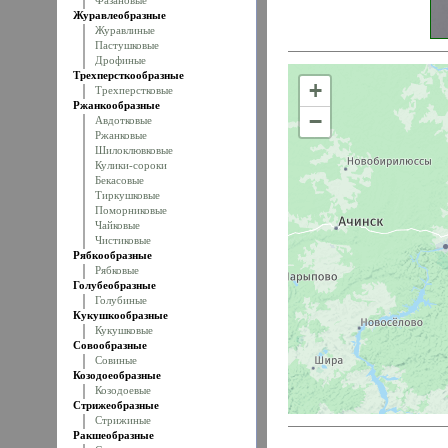
Фазановые
Журавлеобразные
Журавлиные
Пастушковые
Дрофиные
Трехперсткообразные
+
Трехперстковые
Ржанкообразные
−
Авдотковые
Ржанковые
Шилоклювковые
Кулики-сороки
Бекасовые
Тиркушковые
Поморниковые
Чайковые
Чистиковые
Рябкообразные
Рябковые
Голубеобразные
Голубиные
Кукушкообразные
Кукушковые
Совообразные
Совиные
Козодоеобразные
Козодоевые
Стрижеобразные
Стрижиные
Ракшеобразные