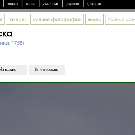
контакт
поиск
участники
редкости
дневники
я
галерея
лучшие фотографии
видео
полный раз
ска
eus, 1758)