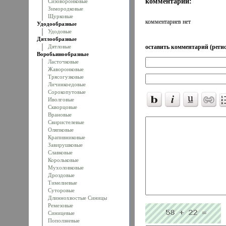
комментарии:
Сизоворонковые
Зимородковые
Щурковые
комментариев нет
Удодообразные
Удодовые
Дятлообразные
Дятловые
оставить комментарий (регис
Воробьинообразные
Ласточковые
Жаворонковые
Трясогузковые
Личинкоедовые
Сорокопутовые
Иволговые
Скворцовые
Врановые
Свиристелевые
Оляпковые
Крапивниковые
Завирушковые
Славковые
Корольковые
Мухоловковые
Дроздовые
Тимелиевые
Суторовые
Длиннохвостые Синицы
Ремезовые
Синицевые
Поползневые