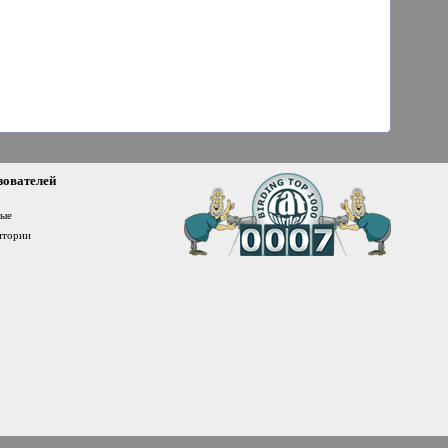
зователей
ные
итории