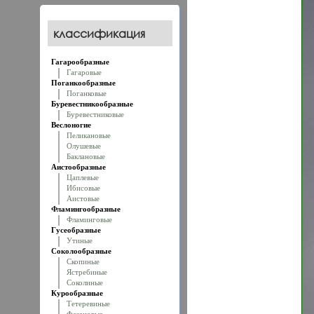
классификация
Гагарообразные
Гагаровые
Поганкообразные
Поганковые
Буревестникообразные
Буревестниковые
Веслоногие
Пеликановые
Олушевые
Баклановые
Аистообразные
Цаплевые
Ибисовые
Аистовые
Фламингообразные
Фламинговые
Гусеобразные
Утиные
Соколообразные
Скопиные
Ястребиные
Соколиные
Курообразные
Тетеревиные