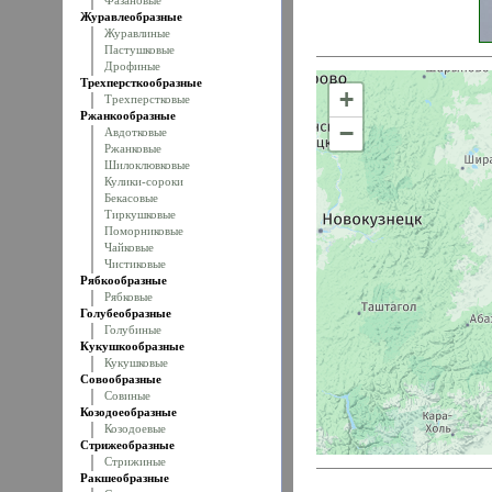
Фазановые
Журавлеобразные
Журавлиные
Пастушковые
Дрофиные
Трехперсткообразные
+
Трехперстковые
Ржанкообразные
−
Авдотковые
Ржанковые
Шилоклювковые
Кулики-сороки
Бекасовые
Тиркушковые
Поморниковые
Чайковые
Чистиковые
Рябкообразные
Рябковые
Голубеобразные
Голубиные
Кукушкообразные
Кукушковые
Совообразные
Совиные
Козодоеобразные
Козодоевые
Стрижеобразные
Стрижиные
Ракшеобразные