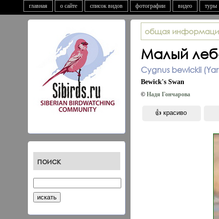
главная
о сайте
список видов
фотографии
видео
туры
общая информаци
Малый леб
Cygnus bewickii (Yarr
Bewick's Swan
©
Надя Гончарова
поиск