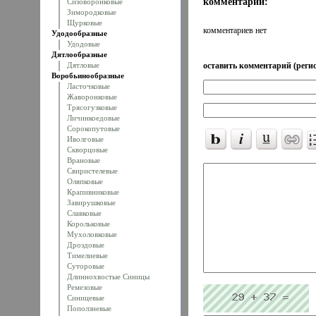
комментарии:
Сизоворонковые
Зимородковые
Щурковые
комментариев нет
Удодообразные
Удодовые
Дятлообразные
Дятловые
оставить комментарий (регис
Воробьинообразные
Ласточковые
Жаворонковые
Трясогузковые
Личинкоедовые
Сорокопутовые
Иволговые
Скворцовые
Врановые
Свиристелевые
Оляпковые
Крапивниковые
Завирушковые
Славковые
Корольковые
Мухоловковые
Дроздовые
Тимелиевые
Суторовые
Длиннохвостые Синицы
Ремезовые
Синицевые
Поползневые