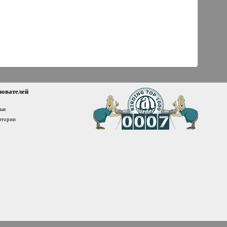
зователей
ные
итории