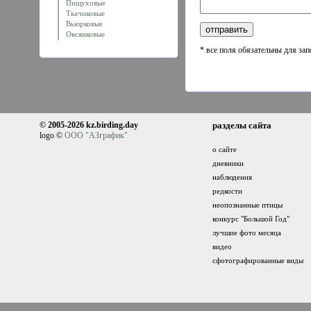
Пищуховые
Ткачиковые
Вьюрковые
Овсянковые
* все поля обязательны для за
© 2005-2026 kz.birding.day
разделы сайта
logo ©
ООО "АЗграфик"
о сайте
дневники
наблюдения
редкости
неопознанные птицы
конкурс "Большой Год"
лучшие фото месяца
видео
сфотографированные виды