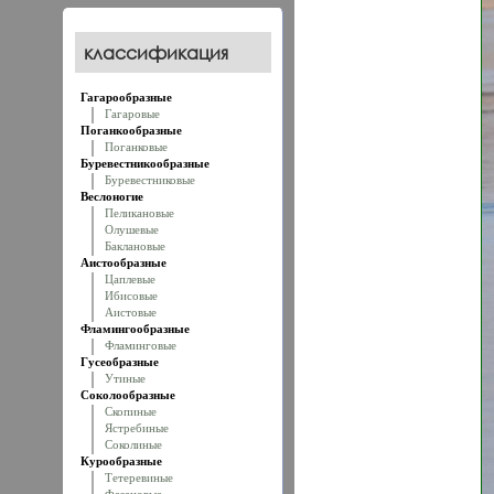
классификация
Гагарообразные
Гагаровые
Поганкообразные
Поганковые
Буревестникообразные
Буревестниковые
Веслоногие
Пеликановые
Олушевые
Баклановые
Аистообразные
Цаплевые
Ибисовые
Аистовые
Фламингообразные
Фламинговые
Гусеобразные
Утиные
Соколообразные
Скопиные
Ястребиные
Соколиные
Курообразные
Тетеревиные