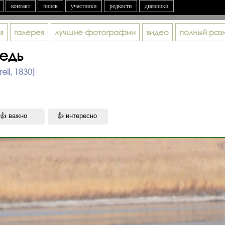
контакт
поиск
участники
редкости
дневники
я
галерея
лучшие фотографии
видео
полный раз
едь
ell, 1830)