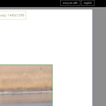
вход на сайт
english
мер
1440x1398