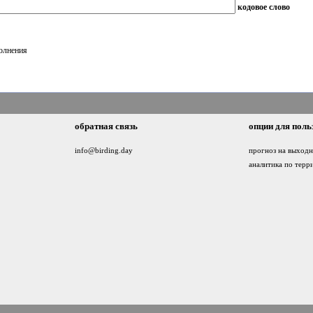
кодовое слово
полнения
обратная связь
опции для поль
info@birding.day
прогноз на выход
аналитика по терр