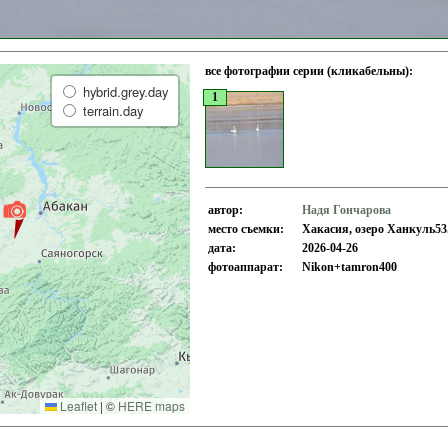
все фотографии серии (кликабельны):
hybrid.grey.day
1
terrain.day
автор:
Надя Гончарова
место съемки:
Хакасия, озеро Ханкуль53.
дата:
2026-04-26
фотоаппарат:
Nikon+tamron400
Leaflet
|
©
HERE maps