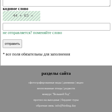
кодовое слово
не отправляется? поменяйте слово
* все поля обязательны для заполнения
разделы сайта
сфотографированные виды
|
дневники
|
видео
неопознанные птицы
|
редкости
конкурс "Большой Год"
прогноз на выходные
|
бердинг-туры
обратная связь:
info@birding.day