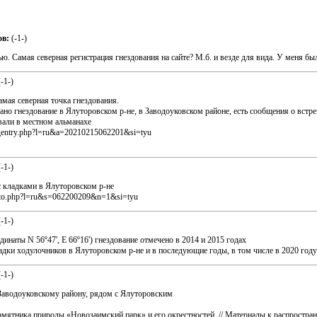
ов:
(
-1-
)
ю. Самая северная регистрация гнездования на сайте? М.б. и везде для вида. У меня был
(
-1-
)
самая северная точка гнездования.
но гнездование в Ялуторовском р-не, в Заводоуковском районе, есть сообщения о вст
вали в местном альманахе
logentry.php?l=ru&a=20210215062201&si=tyu
(
-1-
)
 с кладками в Ялуторовском р-не
photo.php?l=ru&s=062200209&n=1&si=tyu
(
-1-
)
инаты N 56º47', E 66º16') гнездование отмечено в 2014 и 2015 годах
ки ходулочников в Ялуторовском р-не и в последующие годы, в том числе в 2020 году
(
-1-
)
 Заводоуковскому району, рядом с Ялуторовским
мятника природы «Новозаимский парк» и его окрестностей. // Материалы к распростране