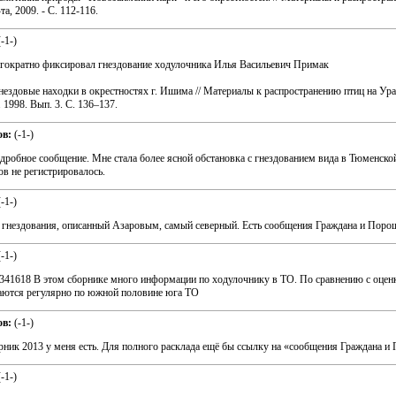
а, 2009. - С. 112-116.
(
-1-
)
гократно фиксировал гнездование ходулочника Илья Васильевич Примак
нездовые находки в окрестностях г. Ишима // Материалы к распространению птиц на Ура
 1998. Вып. 3. С. 136–137.
ов:
(
-1-
)
одробное сообщение. Мне стала более ясной обстановка с гнездованием вида в Тюменcкой
ов не регистрировалось.
(
-1-
)
ай гнездования, описанный Азаровым, самый северный. Есть сообщения Граждана и Поро
(
-1-
)
1341618 В этом сборнике много информации по ходулочнику в ТО. По сравнению с оценко
чаются регулярно по южной половине юга ТО
ов:
(
-1-
)
рник 2013 у меня есть. Для полного расклада ещё бы ссылку на «сообщения Граждана и
(
-1-
)