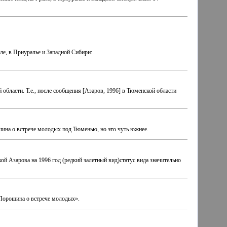
ле, в Приуралье и Западной Сибири:
 области. Т.е., после сообщения [Азаров, 1996] в Тюменской области
шина о встрече молодых под Тюменью, но это чуть южнее.
й Азарова на 1996 год (редкий залетный вид)статус вида значительно
 Порошина о встрече молодых».