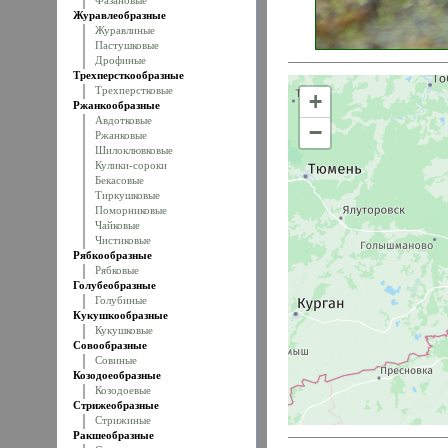
Фазановые
Журавлеобразные
Журавлиные
Пастушковые
Дрофиные
Трехперсткообразные
Трехперстковые
+
Ржанкообразные
Авдотковые
−
Ржанковые
Шилоклювковые
Кулики-сороки
Бекасовые
Тиркушковые
Поморниковые
Чайковые
Чистиковые
Рябкообразные
Рябковые
Голубеобразные
Голубиные
Кукушкообразные
Кукушковые
Совообразные
Совиные
Козодоеобразные
Козодоевые
Стрижеобразные
Стрижиные
Ракшеобразные