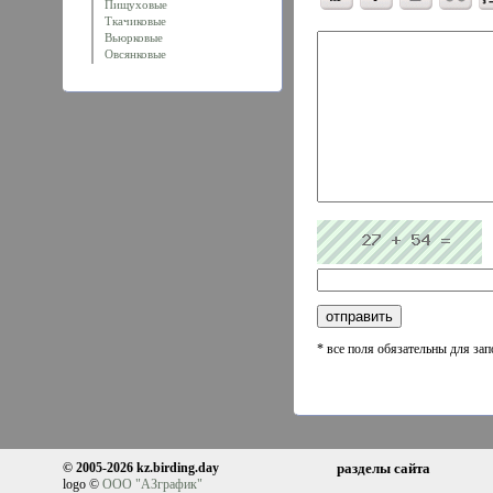
Пищуховые
Ткачиковые
Вьюрковые
Овсянковые
* все поля обязательны для за
© 2005-2026 kz.birding.day
разделы сайта
logo ©
ООО "АЗграфик"