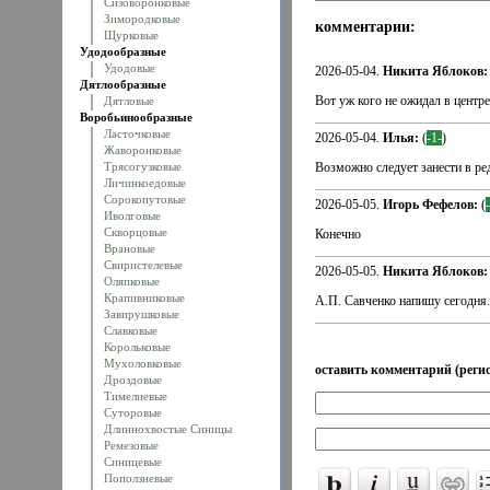
Сизоворонковые
Зимородковые
комментарии:
Щурковые
Удодообразные
Удодовые
2026-05-04.
Никита Яблоков:
Дятлообразные
Вот уж кого не ожидал в центре
Дятловые
Воробьинообразные
Ласточковые
2026-05-04.
Илья:
(
-1-
)
Жаворонковые
Трясогузковые
Возможно следует занести в ре
Личинкоедовые
Сорокопутовые
2026-05-05.
Игорь Фефелов:
(
Иволговые
Скворцовые
Конечно
Врановые
Свиристелевые
2026-05-05.
Никита Яблоков:
Оляпковые
Крапивниковые
А.П. Савченко напишу сегодня.
Завирушковые
Славковые
Корольковые
Мухоловковые
оставить комментарий (регис
Дроздовые
Тимелиевые
Суторовые
Длиннохвостые Синицы
Ремезовые
Синицевые
Поползневые