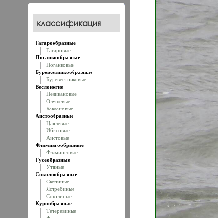
классификация
Гагарообразные
Гагаровые
Поганкообразные
Поганковые
Буревестникообразные
Буревестниковые
Веслоногие
Пеликановые
Олушевые
Баклановые
Аистообразные
Цаплевые
Ибисовые
Аистовые
Фламингообразные
Фламинговые
Гусеобразные
Утиные
Соколообразные
Скопиные
Ястребиные
Соколиные
Курообразные
Тетеревиные