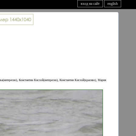
вход на сайт
english
мер
1440x1040
ва(интересно), Константин Кислой(интересно), Константин Кислой(красиво), Мария