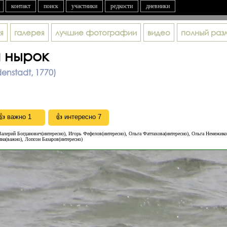
контакт
поиск
участники
редкости
дневники
я
галерея
лучшие фотографии
видео
полный раз
 нырок
enstadt, 1770)
Валерий Богданович(интересно), Игорь Фефелов(интересно), Oльга Фаттахова(интересно), Ольга Немежико
на(важно), Лопсон Базаров(интересно)