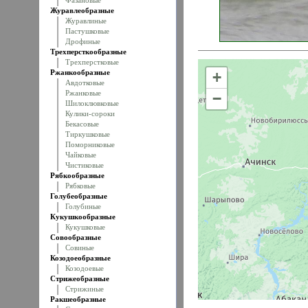
Фазановые
Журавлеобразные
Журавлиные
Пастушковые
Дрофиные
Трехперсткообразные
Трехперстковые
Ржанкообразные
+
Авдотковые
Ржанковые
−
Шилоклювковые
Кулики-сороки
Бекасовые
Тиркушковые
Поморниковые
Чайковые
Чистиковые
Рябкообразные
Рябковые
Голубеобразные
Голубиные
Кукушкообразные
Кукушковые
Совообразные
Совиные
Козодоеобразные
Козодоевые
Стрижеобразные
Стрижиные
Ракшеобразные