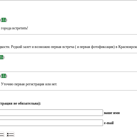
(
-1-
)
 города встретить!
дкости. Редкий залет и возможно первая встреча ( и первая фотофиксация) в Красноярск
-1-
)
(
-1-
)
 Уточню первая регистрация или нет.
трация не обязательна):
ваше имя
e-mail