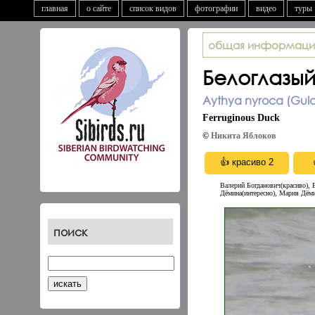
главная
о сайте
список видов
фотографии
видео
туры
общая информаци
Белоглазый
Aythya nyroca (Guld
Ferruginous Duck
©
Никита Яблоков
Валерий Богданович(красиво), 
Дёмина(интересно), Мария Дёми
поиск