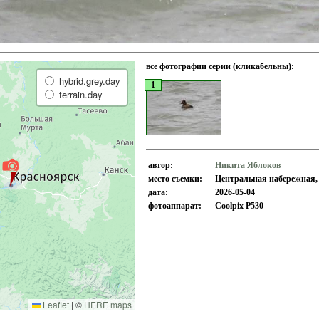
все фотографии серии (кликабельны):
hybrid.grey.day
1
terrain.day
автор:
Никита Яблоков
место съемки:
Центральная набережная, 
дата:
2026-05-04
фотоаппарат:
Coolpix P530
Leaflet
|
©
HERE maps