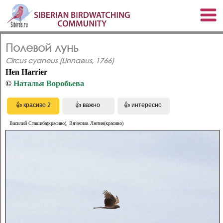
Полевой лунь
Circus cyaneus (Linnaeus, 1766)
Hen Harrier
©
Наталья Воробьева
Василий Сташиба(красиво), Вячеслав Лютин(красиво)