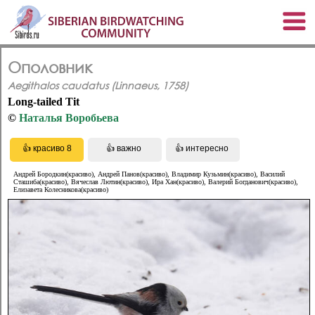
Ополовник
Aegithalos caudatus (Linnaeus, 1758)
Long-tailed Tit
©
Наталья Воробьева
Андрей Бородкин(красиво), Андрей Панов(красиво), Владимир Кузьмин(красиво), Василий
Сташиба(красиво), Вячеслав Лютин(красиво), Ира Хан(красиво), Валерий Богданович(красиво),
Елизавета Колесникова(красиво)