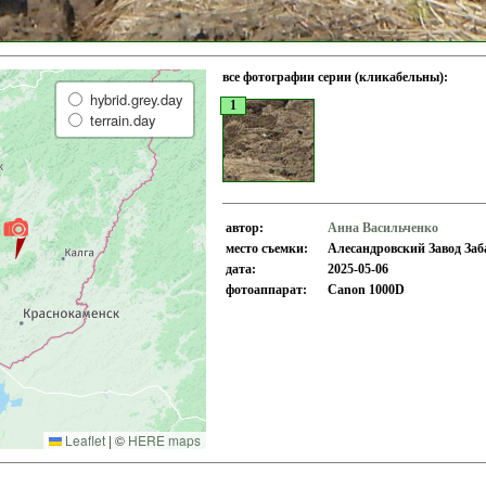
все фотографии серии (кликабельны):
hybrid.grey.day
1
terrain.day
автор:
Анна Васильченко
место съемки:
Алесандровский Завод Заба
дата:
2025-05-06
фотоаппарат:
Canon 1000D
Leaflet
|
©
HERE maps