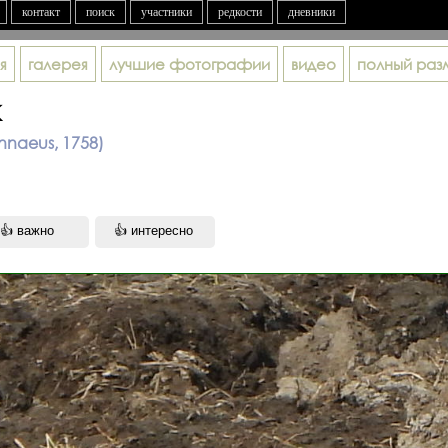
контакт
поиск
участники
редкости
дневники
я
галерея
лучшие фотографии
видео
полный раз
к
innaeus, 1758)