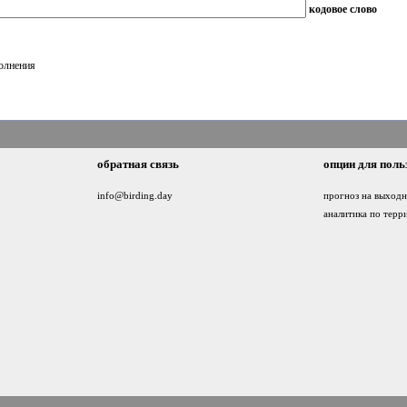
кодовое слово
полнения
обратная связь
опции для поль
info@birding.day
прогноз на выход
аналитика по терр