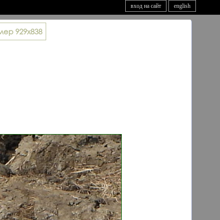
вход на сайт
english
мер
929x838