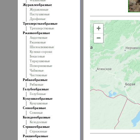
Фазановые
Журавлеобразные
Журавлиные
Пастушковые
Дрофиные
Трехперсткообразные
+
Трехперстковые
Ржанкообразные
−
Авдотковые
Ржанковые
Шилоклювковые
Кулики-сороки
Бекасовые
Тиркушковые
Поморниковые
Чайковые
Чистиковые
Рябкообразные
Рябковые
Голубеобразные
Голубиные
Кукушкообразные
Кукушковые
Совообразные
Совиные
Козодоеобразные
Козодоевые
Стрижеобразные
Стрижиные
Ракшеобразные