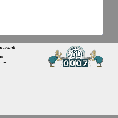
зователей
ные
итории