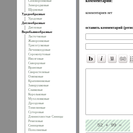
комментарии:
Сизоворонковые
Зимородковые
Щурковые
комментариев нет
Удодообразные
Удодовые
Дятлообразные
Дятловые
оставить комментарий (регис
Воробьинообразные
Ласточковые
Жаворонковые
Трясогузковые
Личинкоедовые
Сорокопутовые
Иволговые
Скворцовые
Врановые
Свиристелевые
Оляпковые
Крапивниковые
Завирушковые
Славковые
Корольковые
Мухоловковые
Дроздовые
Тимелиевые
Суторовые
Длиннохвостые Синицы
Ремезовые
Синицевые
Поползневые