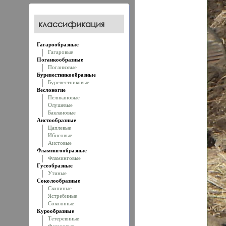
классификация
Гагарообразные
Гагаровые
Поганкообразные
Поганковые
Буревестникообразные
Буревестниковые
Веслоногие
Пеликановые
Олушевые
Баклановые
Аистообразные
Цаплевые
Ибисовые
Аистовые
Фламингообразные
Фламинговые
Гусеобразные
Утиные
Соколообразные
Скопиные
Ястребиные
Соколиные
Курообразные
Тетеревиные