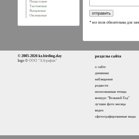
Пищуховые
Ткачиковые
Вьюрковые
Овсянковые
* все поля обязательны для за
© 2005-2026 kz.birding.day
разделы сайта
logo ©
ООО "АЗграфик"
о сайте
дневники
наблюдения
редкости
неопознанные птицы
конкурс "Большой Год"
лучшие фото месяца
видео
сфотографированные виды