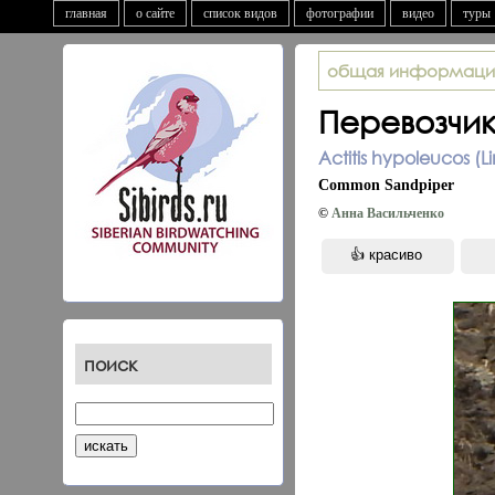
главная
о сайте
список видов
фотографии
видео
туры
общая информаци
Перевозчи
Actitis hypoleucos (L
Common Sandpiper
©
Анна Васильченко
поиск