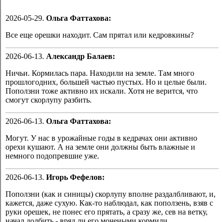
2026-05-29.
Oльга Фаттахова:
Все еще орешки находит. Сам прятал или кедровкины?
2026-06-13.
Александр Балаев:
Ничьи. Кормилась пара. Находили на земле. Там много
прошлогодних, большей частью пустых. Но и целые были.
Поползни тоже активно их искали. Хотя не верится, что
смогут скорлупу разбить.
2026-06-13.
Oльга Фаттахова:
Могут. У нас в урожайные годы в кедрачах они активно
орехи кушают. А на земле они должны быть влажные и
немного подопревшие уже.
2026-06-13.
Игорь Фефелов:
Поползни (как и синицы) скорлупу вполне раздалбливают, и,
кажется, даже сухую. Как-то наблюдал, как поползень, взяв с
руки орешек, не понес его прятать, а сразу же, сев на ветку,
начал долбить - вряд ли его мочеными кормили.