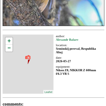
author:
+
Alexandr Balaev
location:
−
Seminskij pereval, Respublika
Altaj
date:
2026-05-27
equipment:
Nikon Z8, NIKKOR Z 600mm
f/6.3 VR S
Leaflet
comments: