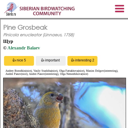
Pine Grosbeak
Pinicola enucleator (Linnaeus, 1758)
Щур
©
Alexandr Balaev
Andrey Borodkin(nice), Vasily Stashiba(nice), Olga Fattakhova(nice), Maxim Dolgov(interesting),
Andrei Panov(nice), Andrei Panov(interesting), Olga Nemezhikova(nice)