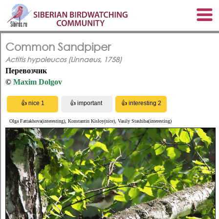
Common Sandpiper
Actitis hypoleucos (Linnaeus, 1758)
Перевозчик
©
Maxim Dolgov
Olga Fattakhova(interesting), Konstantin Kisloy(nice), Vasily Stashiba(interesting)